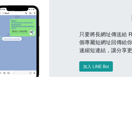
只要將長網址傳送給 Reu
個專屬短網址回傳給你
速縮短連結，讓分享
加入 LINE Bot
常見問題 FAQ