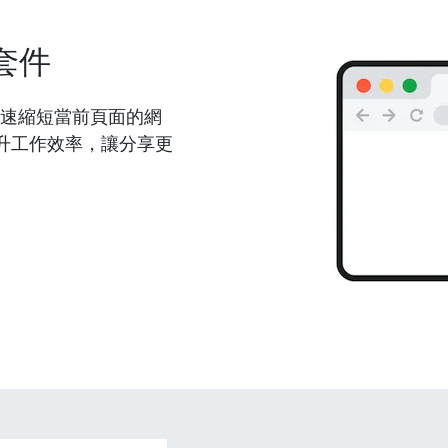
套件
能夠快速縮短當前頁面的網
升工作效率，讓分享更