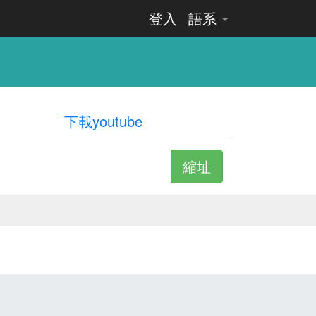
登入
語系
下載youtube
縮址