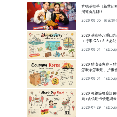
肯德基攜手《新世紀福
灣速食品牌！
2026-08-05
敗家輝
2026 基隆搭八重山
＋行李 QA＋5 大必訪，
2026-08-01
1stcou
2026 酷澎優惠券＋
怎麼拿怎麼用、折抵
2026-08-01
1stcou
2026 母親節餐廳訂位
廳 (含信用卡優惠與餐
2026-07-29
1stcou