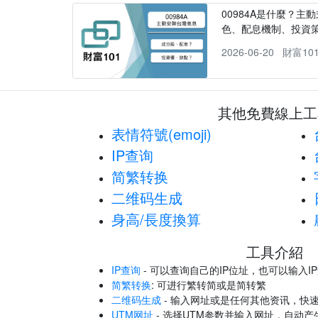
00984A是什麼？主動
色、配息機制、投資
2026-06-20
財富10
其他免費線上工
表情符號(emoji)
IP查询
简繁转换
二维码生成
身高/長度換算
工具介紹
IP查询
- 可以查询自己的IP位址，也可以输入I
简繁转换
: 可进行繁转简或是简转繁
二维码生成
- 输入网址或是任何其他资讯，快
UTM网址
- 选择UTM参数并输入网址，自动产