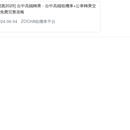
優惠2025] 台中高鐵轉乘 - 台中高鐵租機車+公車轉乘交
通免費完整攻略
024-06-04
ZOCHA租機車平台