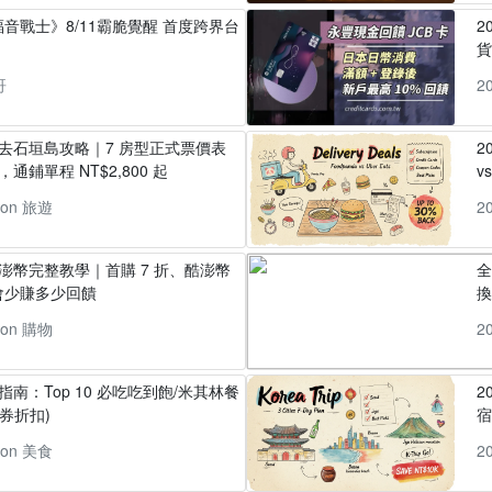
音戰士》8/11霸脆覺醒 首度跨界台
2
貨
哥
2
丸去石垣島攻略｜7 房型正式票價表
2
通鋪單程 NT$2,800 起
v
pon 旅遊
2
酷澎幣完整教學｜首購 7 折、酷澎幣
全
會少賺多少回饋
換
pon 購物
2
指南：Top 10 必吃吃到飽/米其林餐
2
券折扣)
pon 美食
2