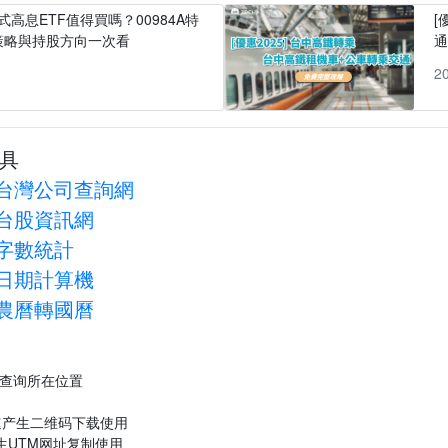
式高息ETF值得買嗎？00984A特
[
策略與持股方向一次看
1
2
具
台灣公司查詢網
台股資訊網
字數統計
日期計算機
農曆轉國曆
P查询所在位置
速产生二维码下载使用
生UTM网址复制使用