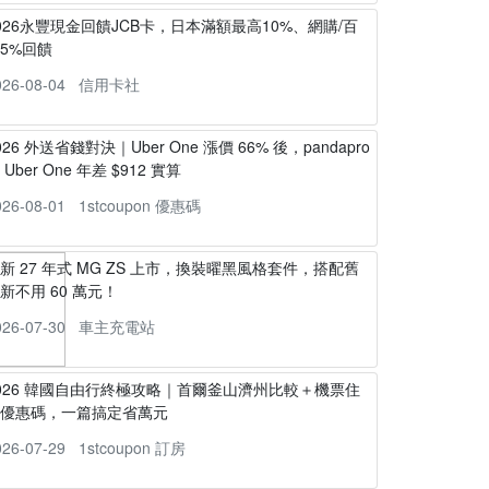
026永豐現金回饋JCB卡，日本滿額最高10%、網購/百
5%回饋
026-08-04
信用卡社
026 外送省錢對決｜Uber One 漲價 66% 後，pandapro
s Uber One 年差 $912 實算
026-08-01
1stcoupon 優惠碼
新 27 年式 MG ZS 上市，換裝曜黑風格套件，搭配舊
新不用 60 萬元！
026-07-30
車主充電站
026 韓國自由行終極攻略｜首爾釜山濟州比較＋機票住
宿優惠碼，一篇搞定省萬元
026-07-29
1stcoupon 訂房