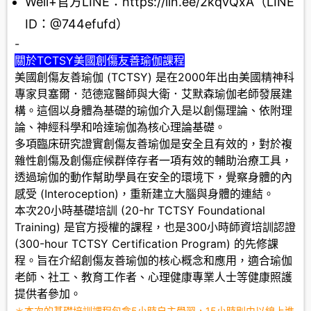
Well+官方LINE：https://lin.ee/2kqvQxA（LINE
ID：@744efufd）
-
關於TCTSY美國創傷友善瑜伽課程
美國創傷友善瑜伽 (TCTSY) 是在2000年出由美國精神科
專家貝塞爾．范德寇醫師與大衛．艾默森瑜伽老師發展建
構。這個以身體為基礎的瑜伽介入是以創傷理論、依附理
論、神經科學和哈達瑜伽為核心理論基礎。
多項臨床研究證實創傷友善瑜伽是安全且有效的，對於複
雜性創傷及創傷症候群倖存者一項有效的輔助治療工具，
透過瑜伽的動作幫助學員在安全的環境下，覺察身體的內
感受 (Interoception)，重新建立大腦與身體的連結。
本次20小時基礎培訓 (20-hr TCTSY Foundational
Training) 是官方授權的課程，也是300小時師資培訓認證
(300-hour TCTSY Certification Program) 的先修課
程。旨在介紹創傷友善瑜伽的核心概念和應用，適合瑜伽
老師、社工、教育工作者、心理健康專業人士等健康照護
提供者參加。
＊本次的基礎培訓課程包含5小時自主學習，15小時則由以線上進