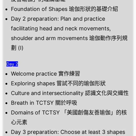
Foundation of Shapes 瑜伽形狀的基礎介紹
Day 2 preparation: Plan and practice
facilitating head and neck movements,
shoulder and arm movements 瑜伽動作序列規
劃 (I)
Day 2
Welcome practice 實作練習
Exploring shapes 嘗試不同的瑜伽形狀
Culture and intersectionality 認識文化與交織性
Breath in TCTSY 關於呼吸
Domains of TCTSY 「美國創傷友善瑜伽」的核
心元素
Day 3 preparation: Choose at least 3 shapes