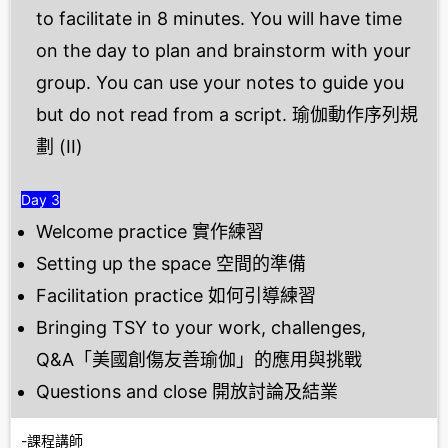
to facilitate in 8 minutes. You will have time
on the day to plan and brainstorm with your
group. You can use your notes to guide you
but do not read from a script. 瑜伽動作序列規
劃 (II)
Day 3
Welcome practice 實作練習
Setting up the space 空間的準備
Facilitation practice 如何引導練習
Bringing TSY to your work, challenges,
Q&A「美國創傷友善瑜伽」的應用與挑戰
Questions and close 開放討論及結業
-課程講師