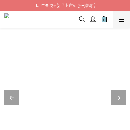
Fluf午餐袋✨新品上市92折+贈繡字
Fluf午餐袋✨新品上市92折+贈繡字
三色碗組上市🍚贈中英文姓名&【水果】雷雕
🦉韓國小眾包包品牌5折
Fluf午餐袋✨新品上市92折+贈繡字