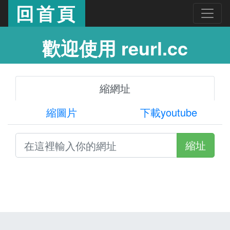
回首頁
歡迎使用 reurl.cc
縮網址
縮圖片
下載youtube
縮址