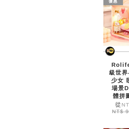
優惠
Roli
級世界
少女 
場景D
體拼圖
從
NT
NT$ 