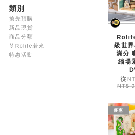
類別
搶先預購
新品現貨
商品分類
Roli
級世界
🏅Rolife若來
滿分 
特惠活動
縮場
D
從
NT
NT$ 
優惠