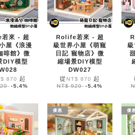
fe若來 - 超
Rolife若來 - 超
R
小屋《浪漫
級世界小屋《萌寵
級
咖啡館》微
日記 寵物店》微
景DIY模型
縮場景DIY模型
W028
DW027
起
從
起
$ 870
NT$ 870
920
-5.4%
NT$ 920
-5.4%
N
優惠
優