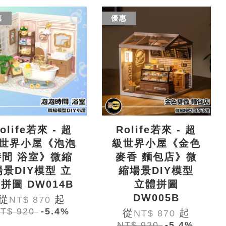
惠
優惠
olife若來 - 超
Rolife若來 - 超
世界小屋《泡泡
級世界小屋《金色
時間 浴室》微縮
麥香 麵包店》微
場景DIY模型 立
縮場景DIY模型
拼圖 DW014B
立體拼圖
DW005B
從
起
NT$ 870
T$ 920
-5.4%
從
起
NT$ 870
NT$ 920
-5.4%