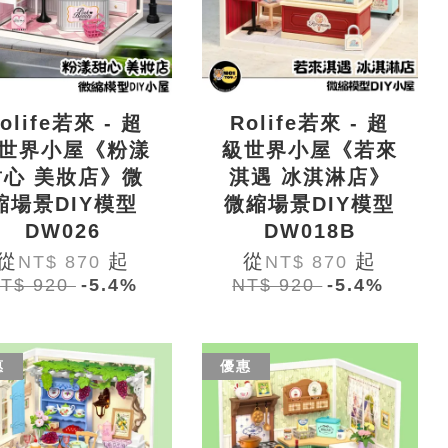
olife若來 - 超
Rolife若來 - 超
世界小屋《粉漾
級世界小屋《若來
甜心 美妝店》微
淇遇 冰淇淋店》
縮場景DIY模型
微縮場景DIY模型
DW026
DW018B
從
起
從
起
NT$ 870
NT$ 870
T$ 920
-5.4%
NT$ 920
-5.4%
惠
優惠