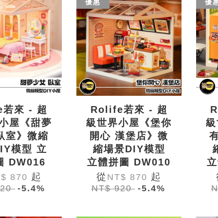
優惠
優
fe若來 - 超
Rolife若來 - 超
R
小屋《甜夢
級世界小屋《堡你
級
臥室》微縮
開心 漢堡店》微
IY模型 立
縮場景DIY模型
 DW016
立體拼圖 DW010
立
起
從
起
$ 870
NT$ 870
920
-5.4%
NT$ 920
-5.4%
N