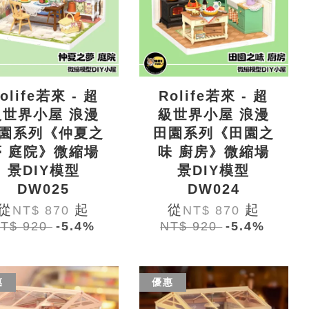
olife若來 - 超
Rolife若來 - 超
級世界小屋 浪漫
級世界小屋 浪漫
園系列《仲夏之
田園系列《田園之
夢 庭院》微縮場
味 廚房》微縮場
景DIY模型
景DIY模型
DW025
DW024
從
起
從
起
NT$ 870
NT$ 870
T$ 920
-5.4%
NT$ 920
-5.4%
惠
優惠