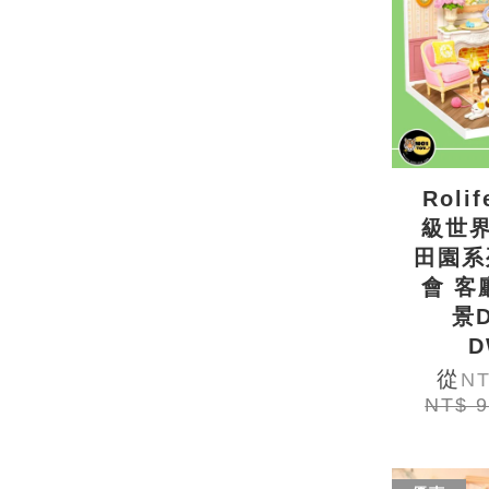
Roli
級世界
田園系
會 客
景
D
從
NT
NT$ 