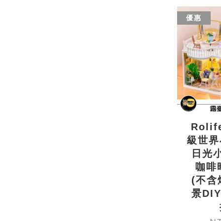
優惠
Roli
級世界
日光小
咖啡
(不含
景DI