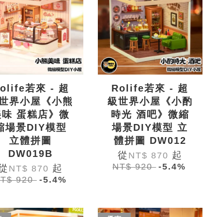
olife若來 - 超
Rolife若來 - 超
世界小屋《小熊
級世界小屋《小酌
美味 蛋糕店》微
時光 酒吧》微縮
縮場景DIY模型
場景DIY模型 立
立體拼圖
體拼圖 DW012
DW019B
從
起
NT$ 870
NT$ 920
-5.4%
從
起
NT$ 870
T$ 920
-5.4%