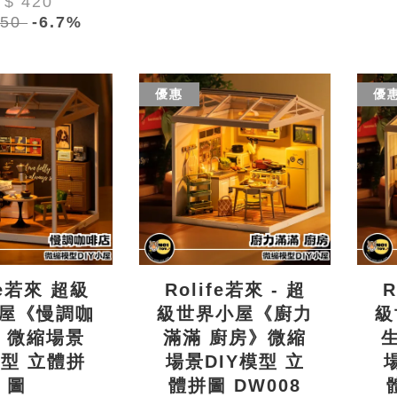
T$ 420
450
-6.7%
優惠
優
fe若來 超級
Rolife若來 - 超
R
屋《慢調咖
級世界小屋《廚力
級
》微縮場景
滿滿 廚房》微縮
模型 立體拼
場景DIY模型 立
圖
體拼圖 DW008