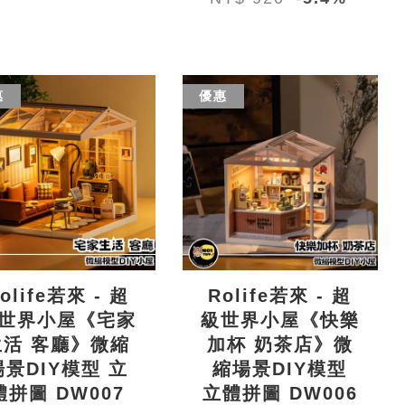
惠
優惠
olife若來 - 超
Rolife若來 - 超
世界小屋《宅家
級世界小屋《快樂
生活 客廳》微縮
加杯 奶茶店》微
場景DIY模型 立
縮場景DIY模型
體拼圖 DW007
立體拼圖 DW006