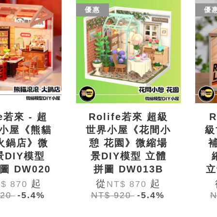
優惠
優
fe若來 - 超
Rolife若來 超級
R
小屋《熊貓
世界小屋《花間小
級
火鍋店》微
憩 花園》微縮場
景DIY模型
景DIY模型 立體
圖 DW020
拼圖 DW013B
立
起
從
起
$ 870
NT$ 870
920
-5.4%
NT$ 920
-5.4%
N