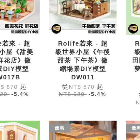
fe若來 - 超
Rolife若來 - 超
R
小屋《甜美
級世界小屋《午後
鮮花店》微
甜茶 下午茶》微
田
景DIY模型
縮場景DIY模型
W017B
DW011
起
從
起
$ 870
NT$ 870
920
-5.4%
NT$ 920
-5.4%
N
優惠
優