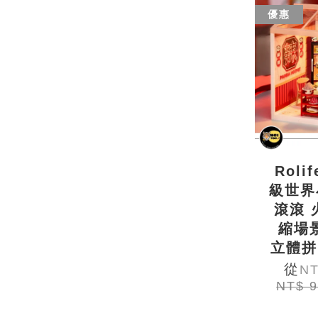
優惠
Roli
級世界
滾滾 
縮場
立體拼
從
NT
NT$ 