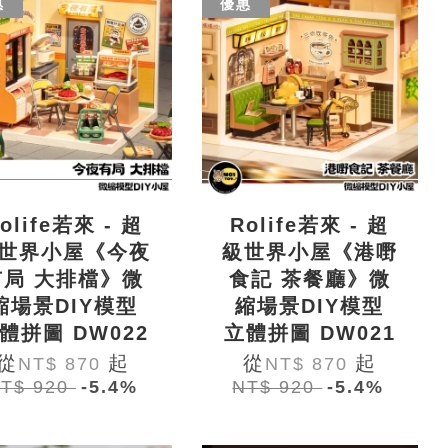
惠
優惠
olife若來 - 超
Rolife若來 - 超
世界小屋《今夜
級世界小屋《港嘢
有局 大排檔》微
食記 茶餐廳》微
縮場景DIY模型
縮場景DIY模型
體拼圖 DW022
立體拼圖 DW021
從
起
從
起
NT$ 870
NT$ 870
T$ 920
-5.4%
NT$ 920
-5.4%