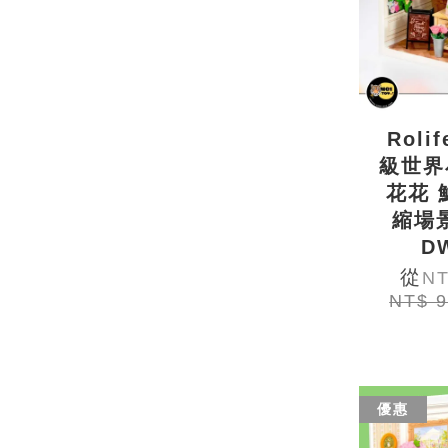
Roli
級世界
花花 
縮場
D
從
NT
NT$ 
優惠