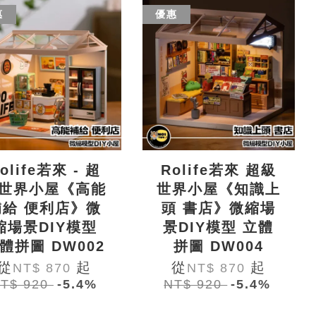
惠
優惠
olife若來 - 超
Rolife若來 超級
世界小屋《高能
世界小屋《知識上
補給 便利店》微
頭 書店》微縮場
縮場景DIY模型
景DIY模型 立體
體拼圖 DW002
拼圖 DW004
從
起
從
起
NT$ 870
NT$ 870
T$ 920
-5.4%
NT$ 920
-5.4%