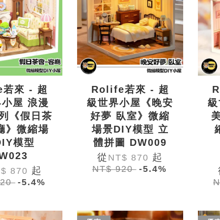
fe若來 - 超
Rolife若來 - 超
R
小屋 浪漫
級世界小屋《晚安
級
列《假日茶
好夢 臥室》微縮
廳》微縮場
場景DIY模型 立
DIY模型
體拼圖 DW009
W023
從
起
NT$ 870
NT$ 920
-5.4%
起
$ 870
920
-5.4%
N