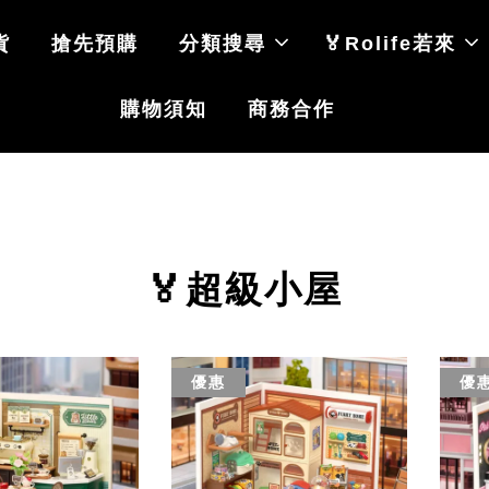
貨
搶先預購
分類搜尋
🏅Rolife若來
購物須知
商務合作
🏅超級小屋
優惠
優