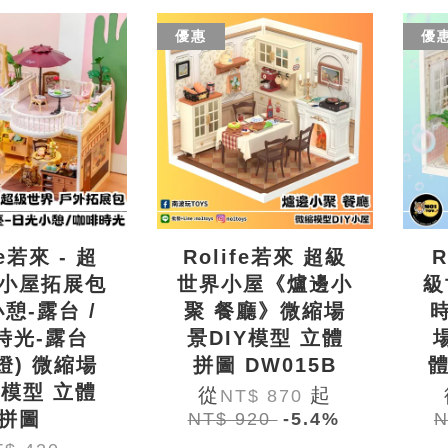
優惠
優
fe若來 - 超
Rolife若來 超級
R
小屋拓展包
世界小屋《爐邊小
級
憩-露台 /
聚 餐廳》微縮場
時光-露台
景DIY模型 立體
燈) 微縮場
拼圖 DW015B
體
Y模型 立體
從
起
NT$ 870
拼圖
NT$ 920
-5.4%
N