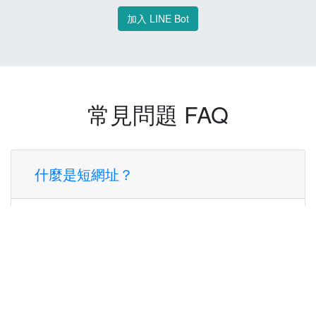
加入 LINE Bot
常見問題 FAQ
什麼是短網址？
短網址是一種將長網址轉換成簡短網址的服
務，讓您可以更方便地分享連結。
使用短網址有什麼好處？