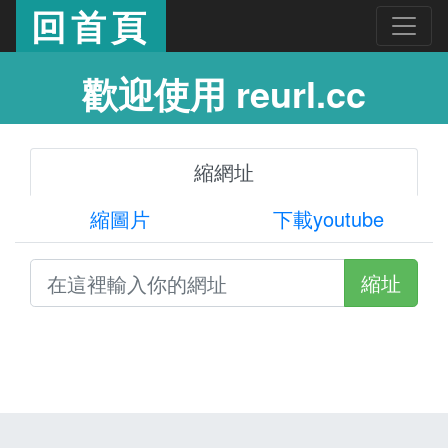
回首頁
歡迎使用 reurl.cc
縮網址
縮圖片
下載youtube
縮址