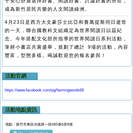
子安心舒適選擇好書、閱讀好書、討論好書的所在，
成為新竹居民共樂的人文閱讀綠洲。
4月23日是西方大文豪莎士比亞和賽萬提斯同日逝世
的一天，聯合國教科文組織定為世界閱讀日以茲紀
念。今年搭配文化部所指導的世界閱讀日系列活動，
筆耕小書店共襄盛舉，規劃了總計 9場的活動，內容
豐富，型態多樣。竭誠歡迎您的報名參與！
活動官網
https://www.facebook.com/pg/farmingwords68
活動地點資訊
地點：新竹市東區光復路一段485巷6弄8號