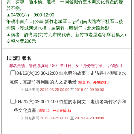
圳，探尋「過水橋」遺構，一同發掘竹塹水圳文化資產的變
與不變。
▲04/20(六) 9:00-12:00
筆耕小書店→[公車]新竹老城區→[步行]南大路樹下社區→後
圳溝→護城河過水橋→屎溝巷→暗街仔→北大路終點
▲講者：許育綸(前竹北市民代表、新竹市老屋巡守隊召集人)
※報名費200元
【走讀】報名
報名走讀，請務必填寫「出生年月日」及「身分證字號」，保險用。
04/13(六)09:30-12:00 仙水壢的故事：走訪靜心湖和冷水
坑溪，賞讀竹科周圍的人文史地景
(總量 15、外加候補5)
》報名期間
2019-03-25 00:00
至
2019-04-09 00:00
04/20(六)09:00-12:00 竹塹的水與文：走讀老新竹水圳和
一些文化資產
(總量 12、外加候補18)
》報名期間
2019-03-25 00:00
至
2019-04-20 00:00