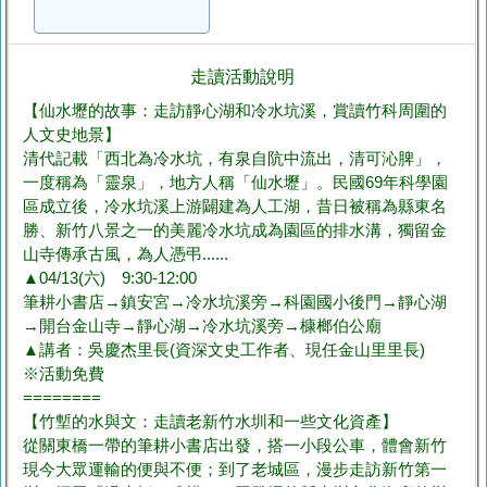
走讀活動說明
【仙水壢的故事：走訪靜心湖和冷水坑溪，賞讀竹科周圍的
人文史地景】
清代記載「西北為冷水坑，有泉自阬中流出，清可沁脾」，
一度稱為「靈泉」，地方人稱「仙水壢」。民國69年科學園
區成立後，冷水坑溪上游闢建為人工湖，昔日被稱為縣東名
勝、新竹八景之一的美麗冷水坑成為園區的排水溝，獨留金
山寺傳承古風，為人憑弔......
▲04/13(六) 9:30-12:00
筆耕小書店→鎮安宮→冷水坑溪旁→科園國小後門→靜心湖
→開台金山寺→靜心湖→冷水坑溪旁→槺榔伯公廟
▲講者：吳慶杰里長(資深文史工作者、現任金山里里長)
※活動免費
========
【竹塹的水與文：走讀老新竹水圳和一些文化資產】
從關東橋一帶的筆耕小書店出發，搭一小段公車，體會新竹
現今大眾運輸的便與不便；到了老城區，漫步走訪新竹第一