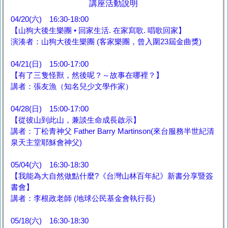
講座活動說明
04/20(六) 16:30-18:00
【山狗大後生樂團 • 回家生活. 在家寫歌. 唱歌回家】
演湊者：山狗大後生樂團 (客家樂團，曾入圍23屆金曲獎)
04/21(日) 15:00-17:00
【有了三隻怪獸，然後呢？～故事在哪裡？】
講者：張友漁（知名兒少文學作家）
04/28(日) 15:00-17:00
【從彼山到此山，兼談生命成長啟示】
講者：丁松青神父 Father Barry Martinson(來台服務半世紀清
泉天主堂耶穌會神父)
05/04(六) 16:30-18:30
【我能為大自然做點什麼?《台灣山林百年紀》新書分享暨簽
書會】
講者：李根政老師 (地球公民基金會執行長)
05/18(六) 16:30-18:30