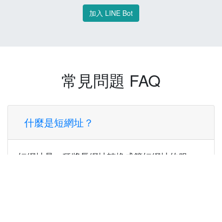
加入 LINE Bot
常見問題 FAQ
什麼是短網址？
短網址是一種將長網址轉換成簡短網址的服
務，讓您可以更方便地分享連結。
使用短網址有什麼好處？