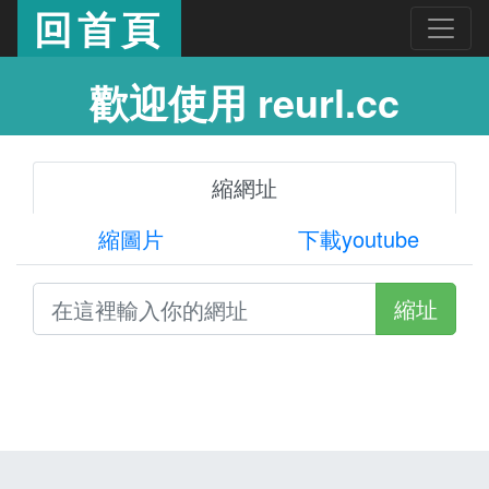
回首頁
歡迎使用 reurl.cc
縮網址
縮圖片
下載youtube
縮址