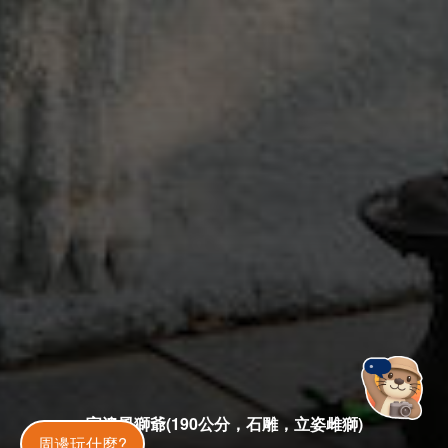
官澳風獅爺(190公分，石雕，立姿雌獅)
金門旅遊神
周邊玩什麼?