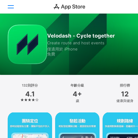
Today
Velodash - Cycle together
Create route and host events
遊戲
僅適用於 iPhone
免費
App
Arcade
搜尋
132則評分
年齡分級
排行榜
4.1
4+
12
平台
歲
健康與健身
iPhone
iPad
Mac
Vision