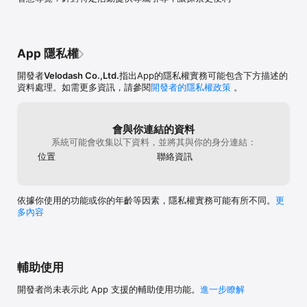
騎乘版面！

藍牙裝置支援

支援標準單車用低功耗藍牙裝置，包括速度轉速感應器，和心率裝
置。

App 隱私權
▼ 歡迎追蹤更多 Velodash 飛騎 的相關資訊

開發者
Velodash Co.,Ltd.
指出App的隱私權實務可能包含下方描述的
在 Facebook 上追蹤 Velodash 飛騎 的最新消息：
資料處理。如需更多資訊，請參閱
開發者的隱私權政策
。
https://www.facebook.com/velodash

加入 Velodash 飛騎 LINE 官方帳號，每週私訊你單車天氣及路線資
訊：https://lin.ee/iYXAqNL

會與你連結的資料
如果您在使用中遇到其他問題，請聯繫我們：service@velodash.co

系統可能會收集以下資料，並將其與你的身分連結：
更多的內容和功能，等你來體驗～！

位置
聯絡資訊
Together We Ride!
依據你使用的功能或你的年齡等因素，隱私權實務可能有所不同。
更
多內容
輔助使用
開發者尚未表示此 App 支援的輔助使用功能。
進一步瞭解