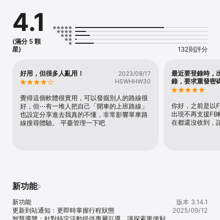
4.1
路線規劃

輕鬆規劃騎乘路線，自行安排中途點位置，畫出你專屬的自行車路
線！

(滿分 5 顆
路段分析

星)
132則評分
深度探索騎行路段，從距離、爬升到坡度分析，讓你精準掌握每條路
線，征服所有經典路段！

好用，但很多人亂用！
最近要登錄時，
2023/08/17
發起活動

錄，要求重發密
HSWHHW30
快速發起約騎活動，建立路線、休息點、天氣等團騎詳細資訊，即時
向夥伴更新資訊。

覺得這個軟體很實用，可以發掘別人的路線很
你好，之前是以
好，但⋯有一堆人把自己「開車的上班路線」
活動群聊

出現不再支援F
也設定分享進去我真的不懂，非常影響單車路
隨時聯絡團騎好友，和隊友討論活動行程、互相交流，並認識更多熱
在都還沒收到，
線搜尋體驗。 平臺管理一下吧
愛單車的車友！

即時定位

精準追蹤隊友位置，確認他們是否到達休息點或者已經完成路線。

遠距觀賽

遠距參與騎乘活動，讓無法參賽的車友，也能隨時追蹤大家的騎乘進
新功能
度！

新功能

版本 3.14.1
騎乘記錄

更新到站通知：更即時掌握行程狀態

2025/09/12
完整紀錄路線軌跡，提供你詳盡的路段坡度圖表分析，還可以客製化
智慧導覽：針對特定活動提供專屬引導，讓探索更便利