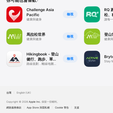
你可能也會喜歡
Challenge Asia
RQ
檢視
Pacific
松、
健康與健身
讓每
馬拉松世界
登山
檢視
健康與健身
健康
Hikingbook - 登山
Bryt
檢視
健行、跑步、單
Stay 
車，安全探索戶外
路線規劃．離線地圖．
Activ
軌跡記錄．GPS 定位．
裝備管理
台灣
English (UK)
Copyright © 2026
Apple Inc.
保留一切權利。
網路服務條款
App Store 與隱私權
Cookie 警告
支援