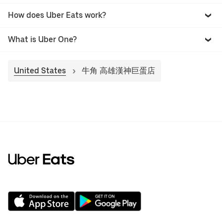
How does Uber Eats work?
What is Uber One?
United States
牛角 高雄漢神巨蛋店