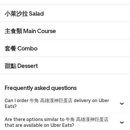
小菜沙拉 Salad
主食類 Main Course
套餐 Combo
甜點 Dessert
Frequently asked questions
Can I order 牛角 高雄漢神巨蛋店 delivery on Uber
Eats?
Are there options similar to 牛角 高雄漢神巨蛋店
that are available on Uber Eats?