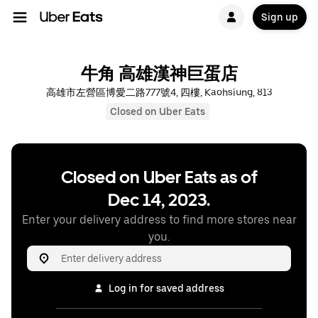
Sign up
牛角 高雄漢神巨蛋店
高雄市左營區博愛二路777號4, 四樓, Kaohsiung, 813
Closed on Uber Eats
Closed on Uber Eats as of
Dec 14, 2023.
Enter your delivery address to find more stores near
you.
Log in for saved address