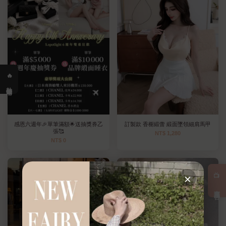
🔥 熱銷清單
感恩六週年🎉單筆滿額🌟送抽獎券乙
訂製款 香榭緞蕾 緞面墜領細肩馬甲
張🥰
NT$ 1,280
NT$ 0
優惠
📺 直播預告
×