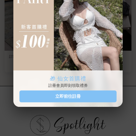
訂製款 一吻定情 睫毛蕾絲排釦腰透
爆乳防滑蕾絲內衣
紗細肩背心
NT$ 450
NT$ 580
-22.4%
NT$ 1,180
🎁 仙女首購禮
註冊會員即刻領取禮券
立即前往註冊