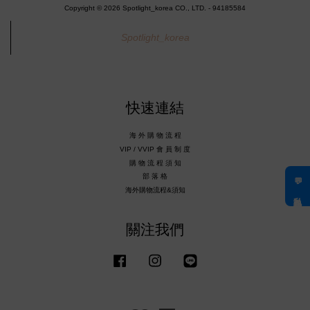
Copyright © 2026 Spotlight_korea CO., LTD. - 94185584
Spotlight_korea
快速連結
海 外 購 物 流 程
VIP / VVIP 會 員 制 度
購 物 流 程 須 知
部 落 格
💬 私訊客服
海外購物流程&須知
關注我們
Facebook
Instagram
Line