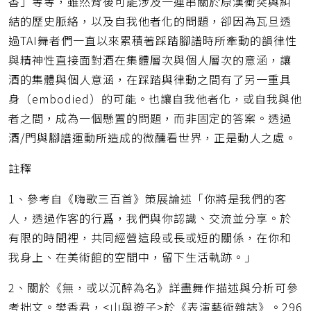
香」等等，雖然背後可能涉及一連串關於原漢衝突與糾
結的歷史脈絡，以及自我他者化的問題，卻因為瓦旦透
過TAI舞者們一直以來累積著踩踏腳譜時所牽動的韻律性
與精神性直接面對酒在集體層次與個人層次的意涵，讓
酒的集體與個人意涵，在踩踏與律動之間有了另一重具
身（embodied）的可能。也讓自我他者化，或自我與他
者之間，成為一個懸置的問題，而非固定的答案。透過
酒/門與腳譜運動所造成的微醺看世界，正是動人之處。
註釋
1、參考自《嗨歌三百首》策展論述「你將是我們的客
人，透過作客的行爲，我們與你認識、交流並分享。於
有限的時間裡，共同經營這段或長或短的關係，在你和
我身上、在美術館的空間中，留下生活軌跡。」
2、關於《無，或以沉醉為名》詳盡舞作描述與分析可參
考拙文。樊香君，<山與遊子>於《表演藝術雜誌》。296