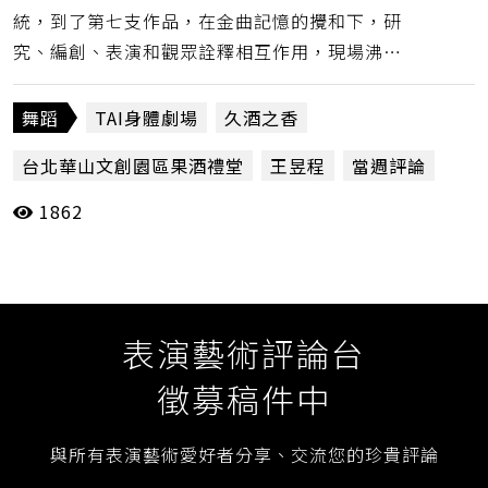
統，到了第七支作品，在金曲記憶的攪和下，研
究、編創、表演和觀眾詮釋相互作用，現場沸騰
的氣氛，來自多聲部的意識主動參與。（王昱
程）
舞蹈
TAI身體劇場
久酒之香
台北華山文創園區果酒禮堂
王昱程
當週評論
1862
表演藝術評論台
徵募稿件中
與所有表演藝術愛好者分享、交流您的珍貴評論