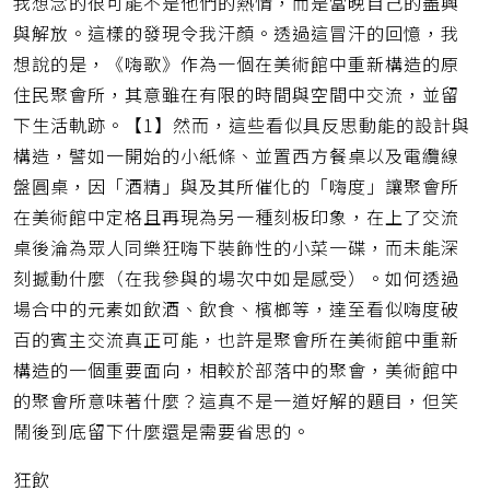
我想念的很可能不是他們的熱情，而是當晚自己的盡興
與解放。這樣的發現令我汗顏。透過這冒汗的回憶，我
想說的是，《嗨歌》作為一個在美術館中重新構造的原
住民聚會所，其意雖在有限的時間與空間中交流，並留
下生活軌跡。【1】然而，這些看似具反思動能的設計與
構造，譬如一開始的小紙條、並置西方餐桌以及電纜線
盤圓桌，因「酒精」與及其所催化的「嗨度」讓聚會所
在美術館中定格且再現為另一種刻板印象，在上了交流
桌後淪為眾人同樂狂嗨下裝飾性的小菜一碟，而未能深
刻撼動什麼（在我參與的場次中如是感受）。如何透過
場合中的元素如飲酒、飲食、檳榔等，達至看似嗨度破
百的賓主交流真正可能，也許是聚會所在美術館中重新
構造的一個重要面向，相較於部落中的聚會，美術館中
的聚會所意味著什麼？這真不是一道好解的題目，但笑
鬧後到底留下什麼還是需要省思的。
狂飲