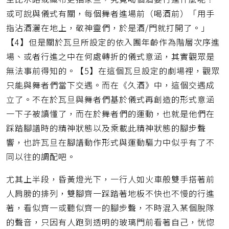
或可說與儀式有關，每個舞者進場前（喝酒前）「用手
指沾酒灑在地上，敬神靈們，於是酒/門就打開了。」
【4】但是關於瓦旦所設定的依入團年齡作為階層次序進
場、或者行進之中在何處轉折的儀式意涵，其實觀眾是
無法事前得知的。【5】在這個瓦旦設定的劇場裡，觀眾
只能與舞者們當下交遇。而在《久酒》中，這個交遇成
立了。不在於瓦旦與舞者們基於儀式再創造的形式意涵
一下子被讀懂了，而在於舞者們的運動，也就是他們在
踩踏腳譜時的精神狀態以及乘載此精神狀態的腳步聲
響，也許瓦旦在腳譜動作形式與運動驅力中似乎有了不
同以往的調配吧。
尤其上半段，昏黃燈光下，一行人如火車般雙手搭著前
人肩膀的排列，雙腳齊一踩踏著地板不快也不慢的行進
著，看似齊一或聽似齊一的腳步聲，不時混入某個脫隊
的聲音，只因有人跑到透明的玻璃門前看著自己，恍惚