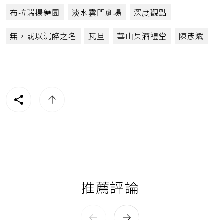
布拉瑞揚舞團
淡水雲門劇場
深度觀點
無，或以沉醉之名
瓦旦
華山果酒禮堂
陳彥斌
推薦評論