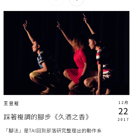
12月
王昱程
22
踩著複調的腳步《久酒之香》
2017
「腳法」是TAI回到部落研究整理出的動作系