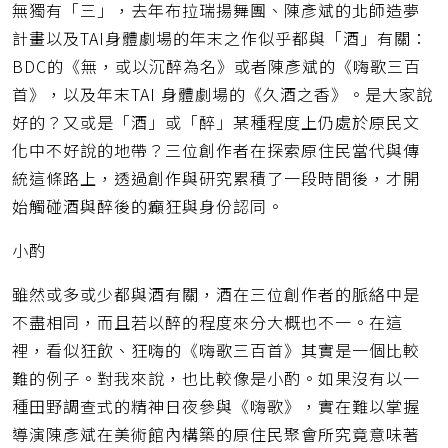
無獨有「三」，去年布拉瑞揚舞團、陳彥斌的北師造夢
計畫以及TAI身體劇場的年末之作似乎都與「酒」有關：
BDC的《無，或以沉醉為名》或者陳彥斌的《嗨歌三百
首》，以及年末TAI 身體劇場的《久酒之香》。是大家說
好的？又或是「酒」或「醉」某種程度上仍處於原民文
化中不好說的地帶？三位創作者在探索原住民當代與傳
統這條路上，透過創作與研究累積了一段時間後，才開
始觸碰酒與醉後的癲狂與身份認同。
小酌
雖然或多或少都與酒有關，酒在三位創作者的脈絡中是
不盡相同，而且若以醉的程度來分大概也不一。在這
裡，看似狂飲、狂嗨的《嗨歌三百首》其實是一個比較
難的例子。對我來說，也比較像是小酌。如果沒有以一
種田野調查式的精神日夜參與《嗨歌》，實在難以掌握
導演陳彥斌在美術館內構築的原住民聚會所究竟意味著