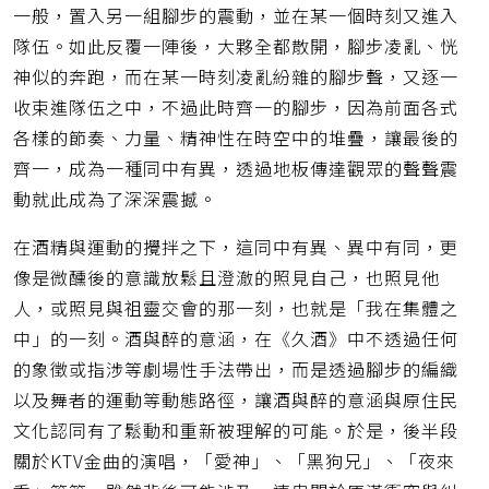
一般，置入另一組腳步的震動，並在某一個時刻又進入
隊伍。如此反覆一陣後，大夥全都散開，腳步凌亂、恍
神似的奔跑，而在某一時刻凌亂紛雜的腳步聲，又逐一
收束進隊伍之中，不過此時齊一的腳步，因為前面各式
各樣的節奏、力量、精神性在時空中的堆疊，讓最後的
齊一，成為一種同中有異，透過地板傳達觀眾的聲聲震
動就此成為了深深震撼。
在酒精與運動的攪拌之下，這同中有異、異中有同，更
像是微醺後的意識放鬆且澄澈的照見自己，也照見他
人，或照見與祖靈交會的那一刻，也就是「我在集體之
中」的一刻。酒與醉的意涵，在《久酒》中不透過任何
的象徵或指涉等劇場性手法帶出，而是透過腳步的編織
以及舞者的運動等動態路徑，讓酒與醉的意涵與原住民
文化認同有了鬆動和重新被理解的可能。於是，後半段
關於KTV金曲的演唱，「愛神」、「黑狗兄」、「夜來