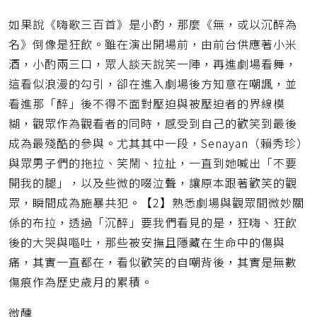
如果說《嗨歌三百首》是小酌，那麼《無，或以沉醉為
名》倒像是狂飲。雖在演出開場前，由前台供應著小米
酒，小酌兩三口，眾人談天說笑一陣，再進劇場看舞，
這看似浪漫的勾引，卻在進入劇場後方知意在嘲諷，並
看進那「醉」後不得不面對壓迫與被壓迫者的界線模
糊，觀眾作為觀看者的同時，感受到自己的歡笑到最後
成為最殘酷的參與。尤其其中一段，Senayan（賴秀珍）
與眾男子們的拖拉、笑鬧、拉扯，一直到她喊出「不要
開我的腿」，以及些微的啜泣聲，讓原本跟著歡笑的觀
眾，瞬間成為施暴共犯。【2】熟悉劇場與觀眾間微妙關
係的布拉，透過「沉醉」要我們看見的是，狂嗨、狂飲
後的大哭與嘔吐，那些被安撫且隱藏在生命中的傷與
痛，其實一直都在，看似歡笑的自嘲背後，其實是無數
傷痕作為歷史歲月的累積。
微醺