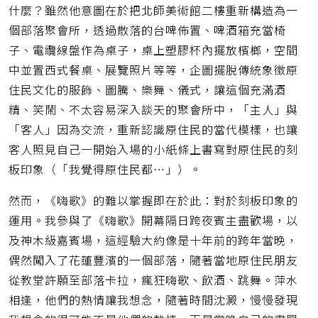
什麼？雖然他意圖在於把北師美術館二樓重新構造為一
個部落聚會所，透過散落的台啤佈置、啤酒箱充當椅
子、電纜線盤作為桌子，桌上塑膠杯內擺放檳榔，空間
中並置西式餐桌、展覽照片等等，企圖擺脫傳統象徵原
住民文化的服飾、圖騰、樂舞、儀式，讓這個充滿酒
精、笑鬧、不太容易深入談天的聚會所中，「主人」與
「客人」因為交流，重新認識原住民的當代模樣，也讓
客人照見自己一開始入場的小紙條上書寫對原住民的刻
板印象（「我覺得原住民都…」）。
然而，《嗨歌》的難以掌握即在於此：對於刻板印象的
運用。我參與了《嗨歌》開幕隔日跨夜賓主盡歡場，以
及神木級嘉賓場，這經驗大約像是十年前的跨年當晚，
偶然闖入了花蓮豐濱的一個部落，隨著當地原住民朋友
從教堂許願至部落卡拉，瘋狂嗨歌、飲酒、跳舞。萍水
相逢，他們的熱情讓我想念，隨著時間沈澱，慢慢發現