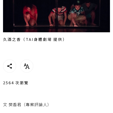
久酒之香（TAI身體劇場 提供）
2564
次瀏覽
文 樊香君（專案評論人）