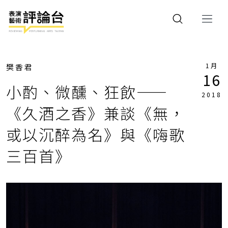
1月
樊香君
16
小酌、微醺、狂飲——
2018
《久酒之香》兼談《無，
或以沉醉為名》與《嗨歌
三百首》