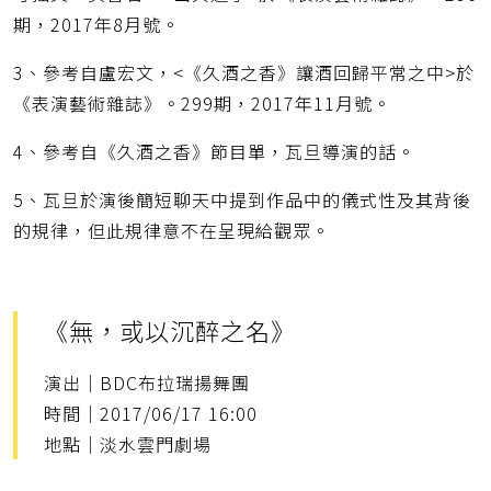
期，2017年8月號。
3、參考自盧宏文，<《久酒之香》讓酒回歸平常之中>於
《表演藝術雜誌》。299期，2017年11月號。
4、參考自《久酒之香》節目單，瓦旦導演的話。
5、瓦旦於演後簡短聊天中提到作品中的儀式性及其背後
的規律，但此規律意不在呈現給觀眾。
《無，或以沉醉之名》
演出｜BDC布拉瑞揚舞團
時間｜2017/06/17 16:00
地點｜淡水雲門劇場