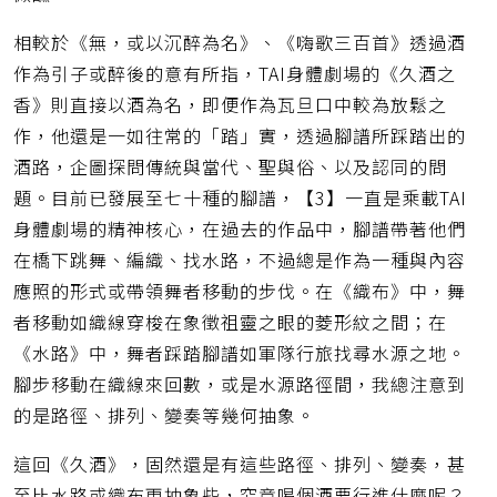
相較於《無，或以沉醉為名》、《嗨歌三百首》透過酒
作為引子或醉後的意有所指，TAI身體劇場的《久酒之
香》則直接以酒為名，即便作為瓦旦口中較為放鬆之
作，他還是一如往常的「踏」實，透過腳譜所踩踏出的
酒路，企圖探問傳統與當代、聖與俗、以及認同的問
題。目前已發展至七十種的腳譜，【3】一直是乘載TAI
身體劇場的精神核心，在過去的作品中，腳譜帶著他們
在橋下跳舞、編織、找水路，不過總是作為一種與內容
應照的形式或帶領舞者移動的步伐。在《織布》中，舞
者移動如織線穿梭在象徵祖靈之眼的菱形紋之間；在
《水路》中，舞者踩踏腳譜如軍隊行旅找尋水源之地。
腳步移動在織線來回數，或是水源路徑間，我總注意到
的是路徑、排列、變奏等幾何抽象。
這回《久酒》，固然還是有這些路徑、排列、變奏，甚
至比水路或織布更抽象些，究竟喝個酒要行進什麼呢？