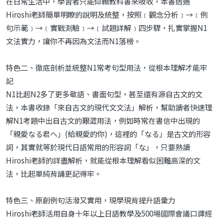
在日常生活中，學習者只能仰賴教科書來吸收，本書透過
Hiroshi老師簡單明瞭的說明及統整，按照﹝觀念分析﹞→﹝例
句示範﹞→﹝實戰測驗﹞→﹝試題詳解﹞四步驟，扎實掌握N1
文法實力，讓你不再因為文法而N1落榜。
特色二、徹底剖析並統整N1常考句型用法，從根本理解才能牢
記
N1比起N2多了更多敬語、書面句型，甚至還有源自古文的文
法，本書收錄「來自古文的現代文文法」解析，幫助讀者快速理
解N1考題中出自古文的艱澀用法，例如時常在書信中出現的
「親愛なる君へ」(給親愛的你)，這裡的「なる」是古文的形容
詞，其實就等於現代日語常用的形容詞「な」，只要熟讀
Hiroshi老師的詳盡解析，就能從根本理解看似困難高深的文
法，比起單純背誦更記得牢。
特色三、原創例句活潑又實用，現學現背提升語彙力
Hiroshi老師活用自身十年以上日語教學及500場國際會議口譯經