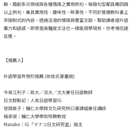
驗，獨創多元領域與各種情境之實用例句，每個句型都具備四個
以上例句，兼具實用性、趣味性、時事性，不同於普通教科書上
呆版制式的內容，透過活潑的情境與豐富文脈，幫助讀者提升語
彙力和語感，即使是高難度文法也一樣能現學現背，在考場迅速
反應。
【推薦人】
外語學習界熱烈推薦 (依姓氏筆畫順)
今泉江利子│政大╱淡大╱文大兼任日語教師
日文輕鬆記│人氣日語學習IG
笹岡敦子｜輔仁大學跨文化研究所口筆譯組兼任講師
楊承淑｜輔仁大學學術特聘教授
Manako｜IG「マナコ日文研究室」版主