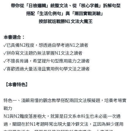
帶你從「日檢邏輯」統整文法、從「核心字義」拆解句型
搭配「生活化例句」與「兩回實戰測驗」
按部就班戰勝N1文法大魔王
本書適合：
✓已具備N2程度，想透過自學考過N1之讀者
✓拼命寫文法題仍無法掌握N1文法之讀者
✓不擅長背誦，希望提升句型應用能力之讀者
✓喜歡透過大量活潑且實用例句學文法之讀者
【本書特色】
特色一、淺顯易懂的觀念教學搭配兩回文法模擬題，培養考場實
戰力
N1與N2難度落差極大，就算是日文系本科生也未必能一次通
過，關鍵在於N1考題時常出現大量冷僻文法，正因為鮮少運用