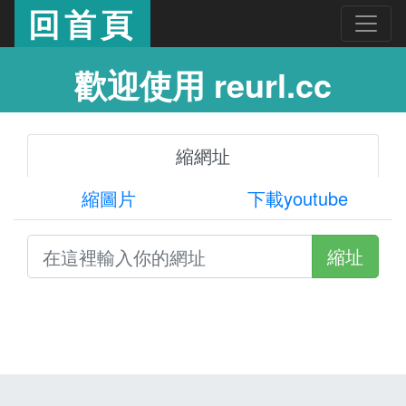
回首頁
歡迎使用 reurl.cc
縮網址
縮圖片
下載youtube
縮址