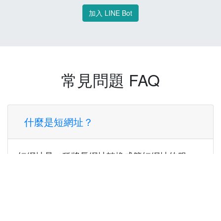
加入 LINE Bot
常見問題 FAQ
什麼是短網址？
短網址是一種將長網址轉換成簡短網址的服
務，讓您可以更方便地分享連結。
使用短網址有什麼好處？