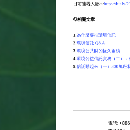
目前連署人數>>
https://bit.ly/
◎
相關文章
1.
為什麼要推環境信託
2.
環境信託 Q&A
3.
環境公共財的恆久蓄積
4.
環境公益信託實務（二）：
5.
信託動起來（一）300萬座
電話:
+886