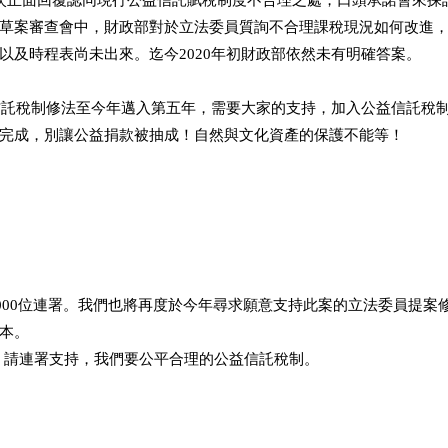
次正面回覆認同現行公益信託賦稅制度不合理之處，口頭承諾會來探討
草案審查會中，財政部對於立法委員質詢不合理課稅現況如何改進
以及時程表尚未出來。迄今2020年初財政部依然未有明確答案。
益信託稅制修法至今年邁入第五年，需要大家的支持，加入公益信託稅
法完成，別讓公益捐款被抽成！自然與文化資產的保護不能等！
標5000位連署。我們也將再度於今年尋求願意支持此案的立法委員提
本。
步！請連署支持，我們要公平合理的公益信託稅制。