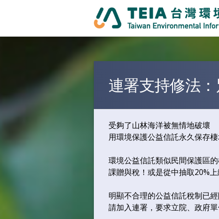
連署支持修法：
您在這裡
受夠了山林海洋被無情地破壞
用環境保護公益信託永久保存棲
環境公益信託類似民間保護區的
課贈與稅！或是從中抽取20%上
明顯不合理的公益信託稅制已經
請加入連署，要求立院、政府單