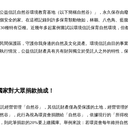
公益信託自然谷環境教育基地（以下簡稱自然谷）」，永久保存由
個安全的家。在這裡記錄到許多保育類動物如，林鵰、八色鳥、藍
種及30種特有亞種。近幾年多起案例嘗試以環境信託保育自然環境，但
民間保護區，守護你我身邊的自然及文化資產。環境信託由目的事
執行情況，公益信託財產具有共有財與獨立於受託人之外的特性，
國家對大眾捐款抽成！
底受託經營管理「自然谷」，其信託財產僅為受保護的土地，經營管理
然谷」，此行為視為環資會捐贈給「自然谷」，依據現行的「所得
，則此筆捐款的20%要上繳國庫。舉例來說：若環資會每年維持自然