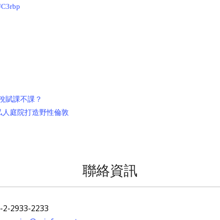
2JC3rbp
稅賦課不課？
私人庭院打造野性倫敦
聯絡資訊
-2-2933-2233