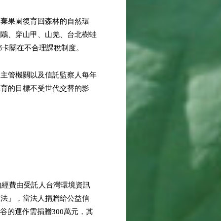
廢棄果園復育回森林的自然環
腹鷴、穿山甲、山羌、台北樹蛙
都卡關在不合理課稅制度。
業主管機關以及信託監察人每年
保育的目標不受世代交替的影
的經費由受託人台灣環境資訊
稅法」，當法人捐贈給公益信
谷的運作需捐贈300萬元，其