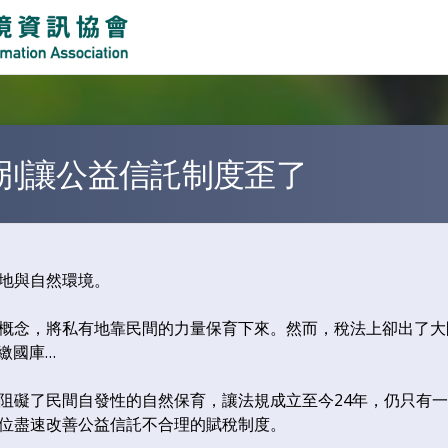
Jump to Main content
Jump to Navigation
別讓公益信託制度歪了
地與自然環境。
概念，將私有地靠民間的力量保育下來。然而，稅法上卻出了大
繳國庫…
阻礙了民間自發性的自然保育，讓法規成立至今24年，仍只有
位盡速改善公益信託不合理的賦稅制度。