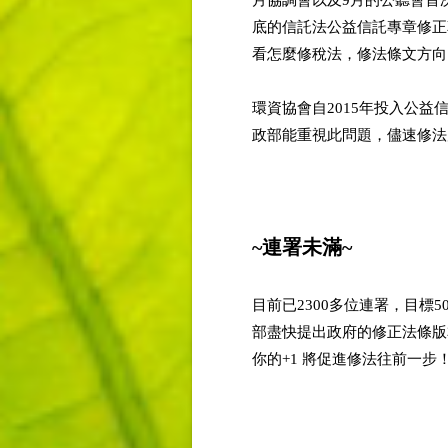
月協調會以及9月的公聽會首
底的信託法公益信託專章修正
看怎麼修稅法，修法條文方向
環資協會自2015年投入公
政部能重視此問題，儘速修
~連署未滿
~
目前已2300多位連署，目
部盡快提出政府的修正法條版
你的+1 將促進修法往前一