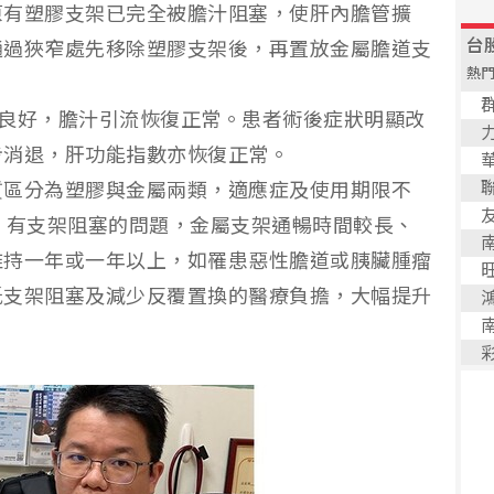
原有塑膠支架已完全被膽汁阻塞，使肝內膽管擴
通過狹窄處先移除塑膠支架後，再置放金屬膽道支
置良好，膽汁引流恢復正常。患者術後症狀明顯改
步消退，肝功能指數亦恢復正常。
質區分為塑膠與金屬兩類，適應症及使用期限不
，有支架阻塞的問題，金屬支架通暢時間較長、
維持一年或一年以上，如罹患惡性膽道或胰臟腫瘤
低支架阻塞及減少反覆置換的醫療負擔，大幅提升