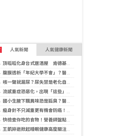
人氣新聞
人氣健康新聞
T
頂呱呱化身台式居酒屋 肯德基聯名EVA攻漫迷
腹膜透析「年紀大學不會」？醫：年齡並非限制 評估還要看3面向
咳一聲就漏尿？尿失禁是老化自然現象？醫揭：不同尿失禁的治療方式
流感重症恐惡化，出現「這些」症狀別再等！醫籲：別因非流感季就掉以輕心
國小生腋下飄異味恐是狐臭？醫：若伴青春期徵象應評估性早熟
瘦身針不只減重更有機會防癌！無糖尿病肥胖者使用GLP-1藥物 罹癌風險顯著下降
快檢查你吃的食物！營養師盤點「5大反式脂肪來源」跟你想的不同
王凱猝逝掀起睡眠健康高度關注！醫籲：最危險的不是熬夜，而是「這個」錯覺