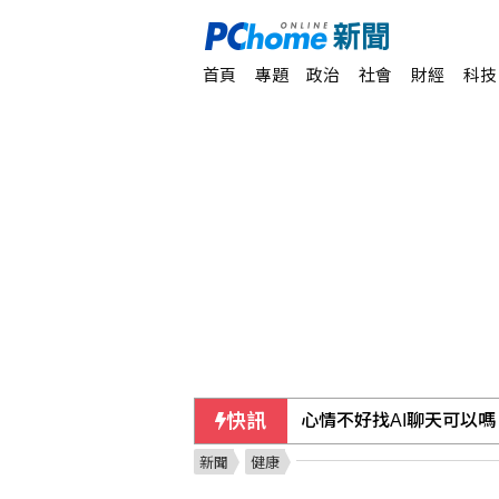
首頁
專題
政治
社會
財經
科技
快訊
心情不好找AI聊天可以
新聞
健康
超高齡社會不只拚長壽、