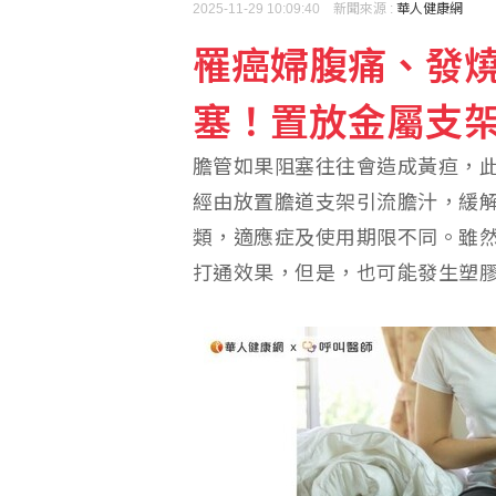
2025-11-29 10:09:40 新聞來源 :
華人健康網
罹癌婦腹痛、發
泰國校園槍手由祖父母撫
塞！置放金屬支
膽管如果阻塞往往會造成黃疸，
經由放置膽道支架引流膽汁，緩
類，適應症及使用期限不同。雖
打通效果，但是，也可能發生塑