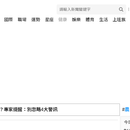
國際
職場
運勢
星座
健康
娛樂
體育
生活
上班族
嗎？專家提醒：別忽略4大警訊
#
農
今
更要拚健康餘命！健康餘命落差逾8年、2030年獨居高齡者估破