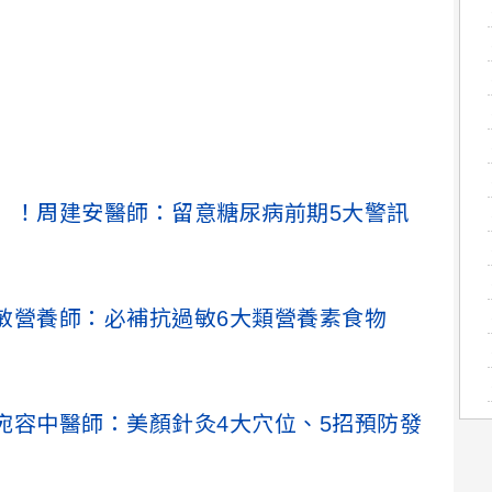
」！周建安醫師：留意糖尿病前期5大警訊
敏營養師：必補抗過敏6大類營養素食物
宛容中醫師：美顏針灸4大穴位、5招預防發