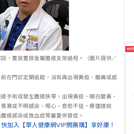
HO
解說，置放置放金屬膽道支架過程。（圖片提供／
目前在門診定期追蹤，沒有再出現黃疸、腹痛或感
膽道手術或發生膽道狹窄，出現黃疸、眼白變黃、
、畏寒或不明感染、噁心、食慾不佳，應儘速就
免膽道感染或敗血症等嚴重併發症。
快加入【華人健康網VIP開團購】享好康！