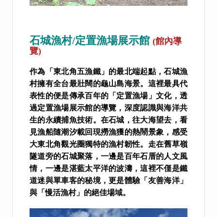
石城漁村/定置漁場展示館
(館內導
覽)
作為「東北角五漁鐵」的最北端起點，石城漁
村擁有全台最壯闊的龜山島海景。這裡最具代
表性的便是傳承百年的「定置漁場」文化，透
過定置漁場展示館的導覽，深度認識與海洋共
生的永續捕魚技術。在石城，往大海望去，看
見漁船隨潮汐載回現撈漁獲的熱鬧景象，感受
大東北角觀光圈獨特的漁村韌性。走在舊草嶺
隧道旁的石城聚落，一邊是百年石厝的人文風
情，一邊是湛藍太平洋的波濤，這裡不僅是鐵
道迷與單車客的秘境，更是體驗「友善海洋」
與「慢活漁村」的絕佳場域。