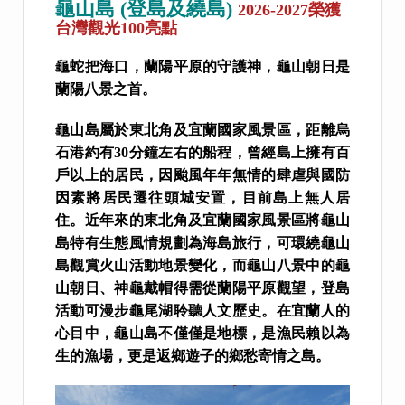
龜山島 (登島及繞島)
2026-2027榮獲
台灣觀光100亮點
龜蛇把海口，蘭陽平原的守護神，龜山朝日是
蘭陽八景之首。
龜山島屬於東北角及宜蘭國家風景區，距離烏
石港約有30分鐘左右的船程，曾經島上擁有百
戶以上的居民，因颱風年年無情的肆虐與國防
因素將居民遷往頭城安置，目前島上無人居
住。近年來的東北角
及
宜蘭國家風景區將龜山
島特有生態風情規劃為海島旅行，可環繞龜山
島觀賞火山活動地景變化，而龜山八景中的龜
山朝日、神龜戴帽得需從蘭陽平原觀望，登島
活動可漫步龜尾湖聆聽人文歷史。在宜蘭人的
心目中，龜山島不僅僅是地標，是漁民賴以為
生的漁場，更是返鄉遊子的鄉愁寄情之島。