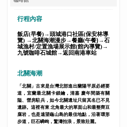
咖啡館
行程內容
飯店(早餐)→頭城港口社區(保安林導
覽) →北關海潮漫步→餐廳(
午餐)
→石
城漁村/定置漁場展示館(館內導覽)→
九號咖啡石城館→返回南港車站
北關海潮
「北關」古來是台灣北部進出蘭陽平原必經要
道，宜蘭最北關卡鎖鑰，清嘉 慶年間築有關
隘、營房駐兵，如今北關遺址只留其名已不見
遺跡。這裡有東 北角最大的單面山和最整齊豆
腐岩，也是遠望龜山島的最佳地點，沿著環形
步道，巨石嶙峋，驚濤拍浪，景致壯麗。