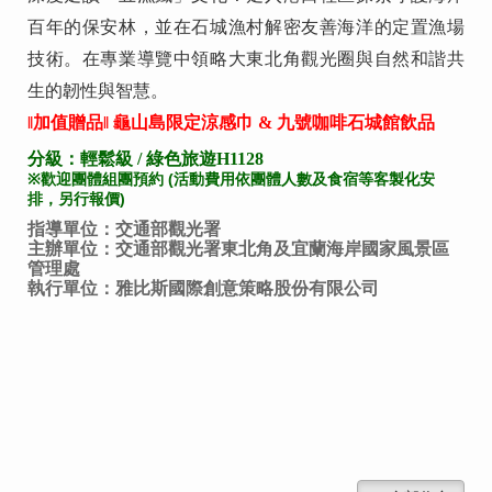
百年的保安林，並在石城漁村解密友善海洋的定置漁場
技術。在專業導覽中領略大東北角觀光圈與自然和諧共
生的韌性與智慧。
‖加值贈品
‖ 龜山島
限定涼感巾 & 九號咖啡石城館飲品
分級：輕鬆級 / 綠色旅遊H1128
※歡迎團體組團預約 (活動費用依團體人數及食宿等客製化安
排，另行報價)
指導單位：交通部觀光署
主辦單位：交通部觀光署東北角及宜蘭海岸國家風景區
管理處
執行單位：雅比斯國際創意策略股份有限公司