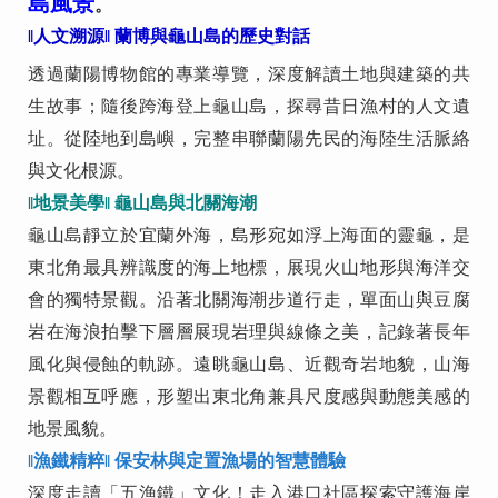
島風景
。
‖
人文溯源
‖
蘭博與龜山島的歷史對話
透過蘭陽博物館的專業導覽，深度解讀土地與建築的共
生故事；隨後跨海登上龜山島，探尋昔日漁村的人文遺
址。從陸地到島嶼，完整串聯蘭陽先民的海陸生活脈絡
與文化根源。
‖
地景美學
‖
龜山島與北關海潮
龜山島靜立於宜蘭外海，島形宛如浮上海面的靈龜，是
東北角最具辨識度的海上地標，展現火山地形與海洋交
會的獨特景觀。沿著北關海潮步道行走，單面山與豆腐
岩在海浪拍擊下層層展現岩理與線條之美，記錄著長年
風化與侵蝕的軌跡。遠眺龜山島、近觀奇岩地貌，山海
景觀相互呼應，形塑出東北角兼具尺度感與動態美感的
地景風貌。
‖
漁鐵精粹
‖
保安林與定置漁場的智慧體驗
深度走讀「五漁鐵」文化！走入港口社區探索守護海岸