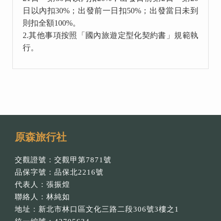
日以內扣
30%
；出發前一日扣
50%
；出發當日未到
則扣全額
100%
。
2.
其他事項按照「國內旅遊定型化契約書」規範執
行。
原森旅行社
交觀證號：交觀甲第7871號
品保字號：品保北2216號
代表人：張振煌
聯絡人：林純如
地址：新北市林口區文化三路二段306號3樓之1