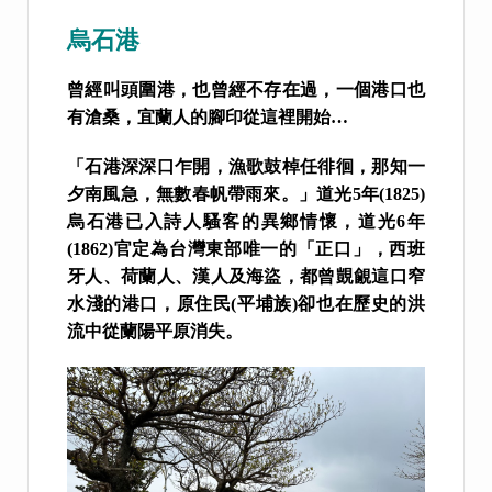
烏石港
曾經叫頭圍港，也曾經不存在過，一個港口也
有滄桑，宜蘭人的腳印從這裡開始…
「石港深深口乍開，漁歌鼓棹任徘徊，那知一
夕南風急，無數春帆帶雨來。」道光5年(1825)
烏石港已入詩人騷客的異鄉情懷，道光6年
(1862)官定為台灣東部唯一的「正口」，西班
牙人、荷蘭人、漢人及海盜，都曾覬覦這口窄
水淺的港口，原住民(平埔族)卻也在歷史的洪
流中從蘭陽平原消失。