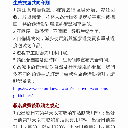
生態旅遊共同守則
1.
請注意環境保護，確實履行垃圾分類、資源回
收、垃圾減量，並將人為污物依規定妥善處理或攜
回，將旅遊活動對環境的衝擊減至最低。
2.
守秩序、重整潔、不喧嘩，靜觀生態之美。
3.
自備購物袋，減少使用紙與塑膠避免買多重或過
度包裝之商品。
4.
遊程中主動節約用水用電。
5.
請配合團體活動時間，注意領隊宣布集合時間。
6.
為減少旅遊活動對自然及社區環境的衝擊，我們
依不同的旅遊主題訂定「敏感性旅遊活動指引」請
點選參閱：
https://www.ecotourtaiwan.com/sensitive-excursions-
guidelines/
報名繳費後取消之規定
1.
距出發日前第
41
天以前取消扣活動費用
5%
；出發
日前第
31
天以前取消扣活動費用
10%
；出發日前第
21
日～第
30
日以內扣
20%
；出發日前第
2
日～第
20