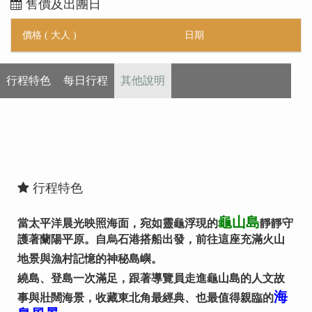
售價及出團日
價格 ( 大人 )
日期
行程特色
每日行程
其他說明
行程特色
龜山島
當太平洋晨光映照海面，宛如靈龜浮現的
靜靜守
護著
蘭陽平原。自烏石港搭船出發，前往這座充滿火山
地景與漁村記憶的神秘島嶼。
繞島、登島一次滿足，跟著導覽員走進龜山島的人文故
海
事與壯
闊海景，收藏東北角最經典、也最值得親臨的