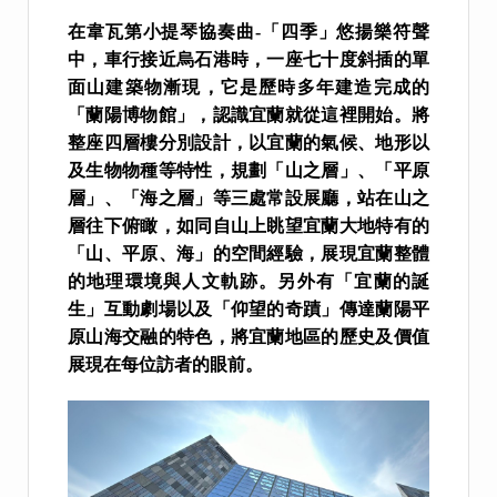
在韋瓦第小提琴協奏曲-「四季」悠揚樂符聲
中，車行接近烏石港時，一座七十度斜插的單
面山建築物漸現，它是歷時多年建造完成的
「蘭陽博物館」，認識宜蘭就從這裡開始。將
整座四層樓分別設計，以宜蘭的氣候、地形以
及生物物種等特性，規劃「山之層」、「平原
層」、「海之層」等三處常設展廳，站在山之
層往下俯瞰，如同自山上眺望宜蘭大地特有的
「山、平原、海」的空間經驗，展現宜蘭整體
的地理環境與人文軌跡。另外有「宜蘭的誕
生」互動劇場以及「仰望的奇蹟」傳達蘭陽平
原山海交融的特色，將宜蘭地區的歷史及價值
展現在每位訪者的眼前。