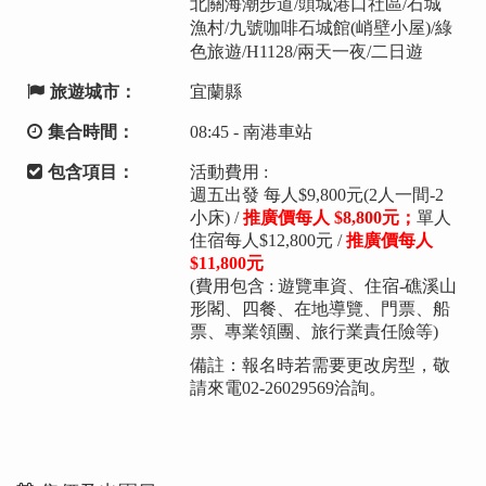
北關海潮步道/頭城港口社區/石城
漁村/九號咖啡石城館(峭壁小屋)/綠
色旅遊/H1128/兩天一夜/二日遊
旅遊城市：
宜蘭縣
集合時間：
08:45 - 南港車站
包含項目：
活動費用 :
週五出發 每人$9,800元(2人一間-2
小床) /
推廣價每人
$8,800元；
單人
住宿每人$12,800元 /
推廣價每人
$11,800元
(費用包含 : 遊覽車資、住宿-礁溪山
形閣、四餐、在地導覽、門票、船
票、專業領團、旅行業責任險等)
備註：報名時若需要更改房型，敬
請來電02-26029569洽詢。