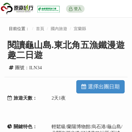
登入
目前位置：
首頁
國內旅遊
宜蘭縣
閱讀龜山島.東北角五漁鐵漫遊
趣二日遊
團號：ILN34
選擇出團日期
旅遊天數：
2天1夜
關鍵特色：
輕鬆級/蘭陽博物館/烏石港/龜山島/