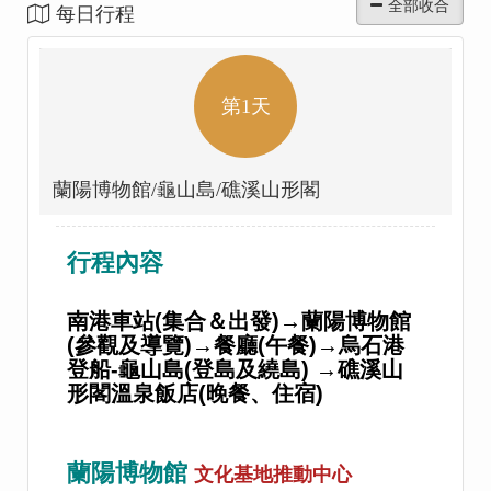
每日行程
第1天
蘭陽博物館/龜山島/礁溪山形閣
行程內容
南港車站(集合＆出發)→蘭陽博物館
(參觀及導覽)→餐廳(午餐)→烏石港
登船-龜山島(登島及繞島) →礁溪山
形閣溫泉飯店(晚餐、住宿)
蘭陽博物館
文化基地推動中心