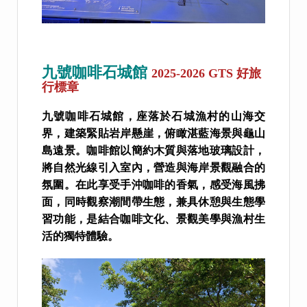
九號咖啡石城館
2025-2026 GTS 好旅
行標章
九號咖啡石城館，座落於石城漁村的山海交
界，建築緊貼岩岸懸崖，俯瞰湛藍海景與龜山
島遠景。咖啡館以簡約木質與落地玻璃設計，
將自然光線引入室內，營造與海岸景觀融合的
氛圍。在此享受手沖咖啡的香氣，感受海風拂
面，同時觀察潮間帶生態，兼具休憩與生態學
習功能，是結合咖啡文化、景觀美學與漁村生
活的獨特體驗。