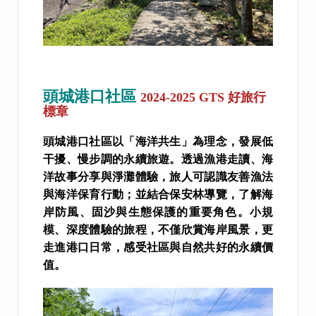
頭城港口社區
2024-2025 GTS 好旅行
標章
頭城港口社區以「海洋共生」為理念，發展低
干擾、慢步調的永續旅遊。透過漁港走讀、海
洋故事分享與淨灘體驗，旅人可認識友善漁法
與海洋保育行動；並結合保安林導覽，了解海
岸防風、固沙與生態保護的重要角色。小規
模、深度體驗的旅程，不僅欣賞海岸風景，更
走進港口日常，感受社區與自然共好的永續價
值。