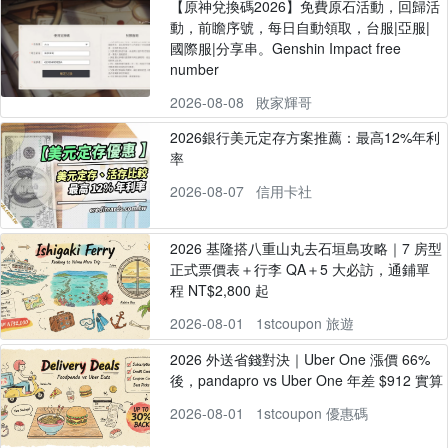
【原神兌換碼2026】免費原石活動，回歸活
動，前瞻序號，每日自動領取，台服|亞服|
國際服|分享串。Genshin Impact free
number
2026-08-08
敗家輝哥
2026銀行美元定存方案推薦：最高12%年利
率
2026-08-07
信用卡社
2026 基隆搭八重山丸去石垣島攻略｜7 房型
正式票價表＋行李 QA＋5 大必訪，通鋪單
程 NT$2,800 起
2026-08-01
1stcoupon 旅遊
2026 外送省錢對決｜Uber One 漲價 66%
後，pandapro vs Uber One 年差 $912 實算
2026-08-01
1stcoupon 優惠碼