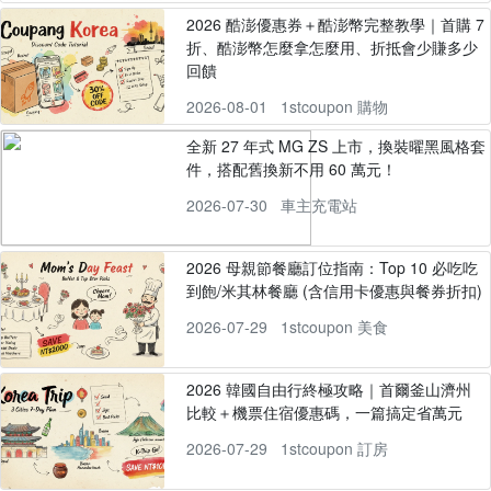
2026 酷澎優惠券＋酷澎幣完整教學｜首購 7
折、酷澎幣怎麼拿怎麼用、折抵會少賺多少
回饋
2026-08-01
1stcoupon 購物
全新 27 年式 MG ZS 上市，換裝曜黑風格套
件，搭配舊換新不用 60 萬元！
2026-07-30
車主充電站
2026 母親節餐廳訂位指南：Top 10 必吃吃
到飽/米其林餐廳 (含信用卡優惠與餐券折扣)
2026-07-29
1stcoupon 美食
2026 韓國自由行終極攻略｜首爾釜山濟州
比較＋機票住宿優惠碼，一篇搞定省萬元
2026-07-29
1stcoupon 訂房