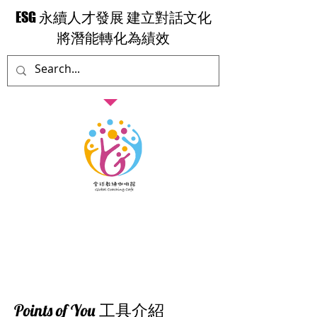
​ESG 永續人才發展 建立對話文化
​將潛能轉化為績效
​Points of You 工具介紹