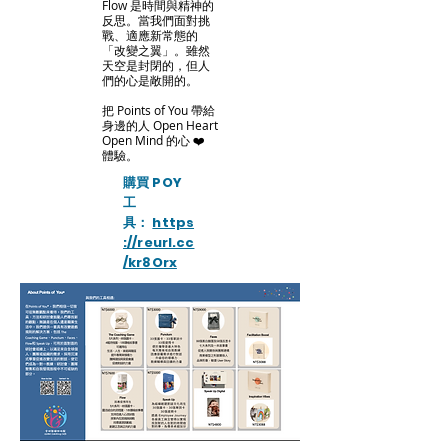
Flow 是時間與精神的
反思。當我們面對挑
戰、適應新常態的
「改變之翼」。雖然
天空是封閉的，但人
們的心是敞開的。
把 Points of You 帶給
身邊的人 Open Heart
Open Mind 的心 ❤️
體驗。
購買 POY
工
具：
https
://reurl.cc
/kr8Orx