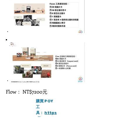
Flow： NT$7200元
購買 POY
工
具：
https
://reurl.cc
/kr8Orx