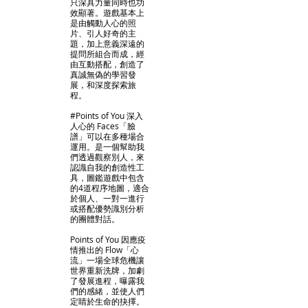
只深具力量同時也功
效顯著。遊戲基本上
是由觸動人心的照
片、引人好奇的主
題，加上意義深遠的
提問所組合而成，經
由互動搭配，創造了
真誠無偽的學習發
展，和深度探索旅
程。
#Points of You 深入
人心的 Faces「臉
譜」可以在多種場合
運用。是一個幫助我
們透過觀察別人，來
認識自我的創造性工
具，圖鑑遊戲中包含
的4道程序地圖，適合
於個人、一對一進行
或搭配優勢識別分析
的團體對話。
Points of You 因應疫
情推出的 Flow「心
流」一場全球危機讓
世界重新洗牌，加劇
了發展進程，曝露我
們的感緒，並使人們
定睛於生命的抉擇。