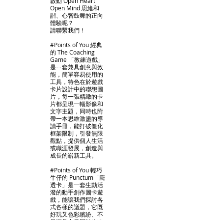
啟動 Open Heart
Open Mind 思維和
諧、心智鼓舞的正向
體驗呢？
請聯繫我們！
#Points of You 經典
的 The Coaching
Game 「教練遊戲」
是ㄧ套兼具創意與效
能，簡單容易使用的
工具，特色在於遊戲
卡片設計中的聯想圖
片，每一張精緻的卡
片都呈現一幅影像和
文字主題，同時也附
帶一本思維激盪的導
讀手冊，能打破僵化
框架限制，引發無限
觀點，提供個人生活
或職涯發展，創造與
成長的嶄新工具。
#Points of You 輕巧
牛仔的 Punctum「龐
透卡」是一套生動活
潑的動手創作圖卡遊
戲，能讓我們探討各
式各樣的議題，它既
好玩又色彩繽紛、不