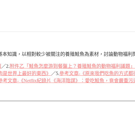
基本知識，以相對較少被關注的養殖鮭魚為素材，討論動物福利
報
／2.
附件乙「鮭魚怎麼游到餐盤上？養殖鮭魚的動物福利議題」
肉是世界上最好的東西》
／5.
參考文章-《原來我們吃魚的方式都
參考文章-《Netflix紀錄片《海洋陰謀》：愛吃鮭魚，竟會嚴重