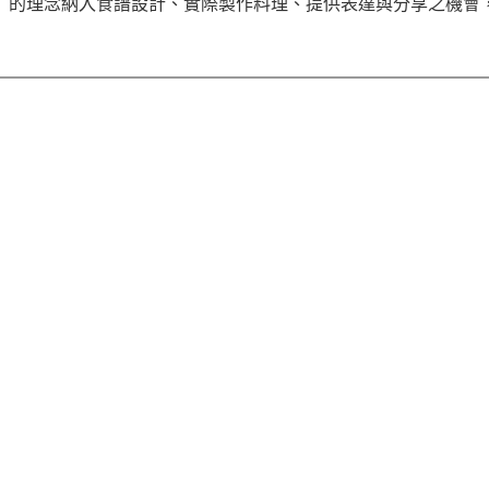
」的理念納入食譜設計、實際製作料理、提供表達與分享之機會