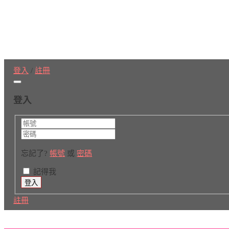
登入
/
註冊
登入
忘記了?
帳號
或
密碼
記得我
註冊