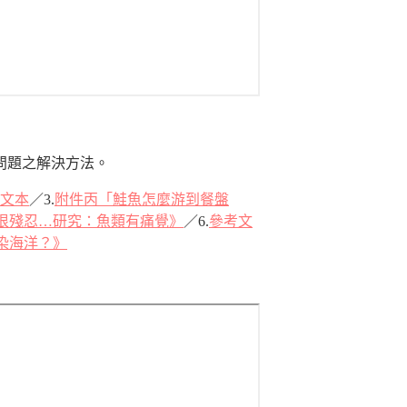
問題之解決方法。
文本
／3.
附件丙「鮭魚怎麼游到餐盤
很殘忍…研究：魚類有痛覺》
／6.
參考文
污染海洋？》