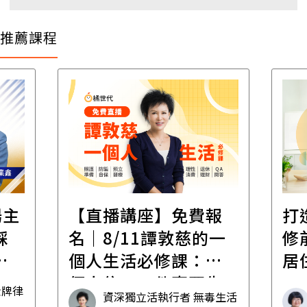
推薦課程
場主
【直播講座】免費報
打
踩
名｜8/11譚敦慈的一
修
職
個人生活必修課：一
居
個人住，五件事要先
金牌律
資深獨立活執行者 無毒生活
想清楚！