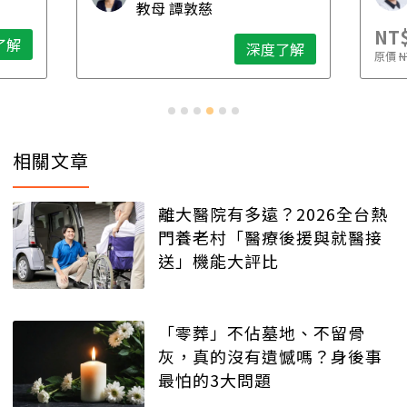
教母 譚敦慈
NT$
了解
深度了解
原價
N
相關文章
離大醫院有多遠？2026全台熱
門養老村「醫療後援與就醫接
送」機能大評比
「零葬」不佔墓地、不留骨
灰，真的沒有遺憾嗎？身後事
最怕的3大問題