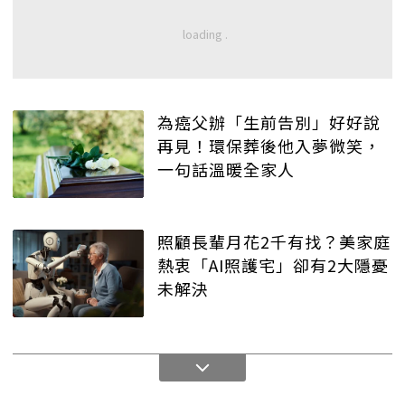
為癌父辦「生前告別」好好說
再見！環保葬後他入夢微笑，
一句話溫暖全家人
照顧長輩月花2千有找？美家庭
熱衷「AI照護宅」卻有2大隱憂
未解決