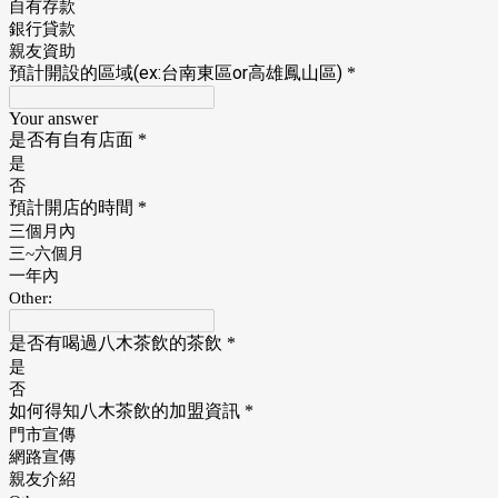
自有存款
銀行貸款
親友資助
預計開設的區域(ex:台南東區or高雄鳳山區)
*
Your answer
是否有自有店面
*
是
否
預計開店的時間
*
三個月內
三~六個月
一年內
Other:
是否有喝過八木茶飲的茶飲
*
是
否
如何得知八木茶飲的加盟資訊
*
門市宣傳
網路宣傳
親友介紹