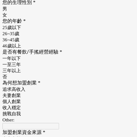
您的生理性別
*
男
女
您的年齡
*
25歲以下
26~35歲
36~45歲
46歲以上
是否有餐飲/手搖經營經驗
*
一年以下
一至三年
三年以上
否
為何想加盟創業
*
追求高收入
夫妻創業
個人創業
收入穩定
挑戰自我
Other:
加盟創業資金來源
*