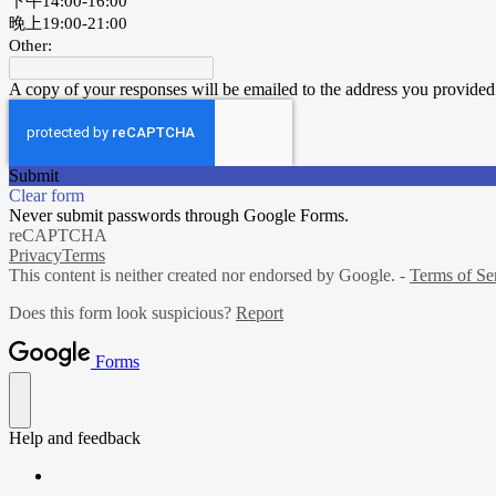
下午14:00-16:00
晚上19:00-21:00
Other:
A copy of your responses will be emailed to the address you provided
Submit
Clear form
Never submit passwords through Google Forms.
reCAPTCHA
Privacy
Terms
This content is neither created nor endorsed by Google. -
Terms of Se
Does this form look suspicious?
Report
Forms
Help and feedback