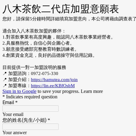
八木茶飲二代店加盟意願表
您好，請保留5分鐘時間詳細填寫加盟意向，本公司將藉由調查表
適合加入八木茶飲加盟的夥伴：
1.對茶飲事業有高度興趣，能認同八木茶飲事業經營者。
2.具服務熱忱，自信心與企圖心者。
3.願意接受總部完整教育時數訓練者。
4.創業資金充足，良好的品德操守與信用記錄。
目前提供一對一加盟說明的服務
📍 加盟諮詢：0972-075-330
📍 加盟介紹：
https://bamutea.com/join
📍 加盟專線：
https://lin.ee/KBfOsbM
Sign in to Google
to save your progress.
Learn more
* Indicates required question
Email
*
Your email
您的姓名(先生/小姐)
*
Your answer