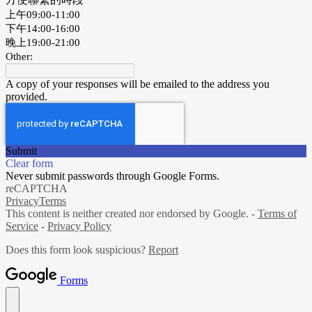
上午09:00-11:00
下午14:00-16:00
晚上19:00-21:00
Other:
A copy of your responses will be emailed to the address you
provided.
Submit
Clear form
Never submit passwords through Google Forms.
reCAPTCHA
Privacy
Terms
This content is neither created nor endorsed by Google. -
Terms of
Service
-
Privacy Policy
Does this form look suspicious?
Report
Forms