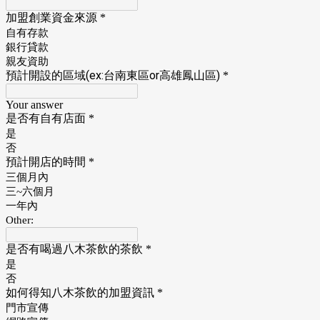
加盟創業資金來源
*
自有存款
銀行貸款
親友資助
預計開設的區域(ex:台南東區or高雄鳳山區)
*
Your answer
是否有自有店面
*
是
否
預計開店的時間
*
三個月內
三~六個月
一年內
Other:
是否有喝過八木茶飲的茶飲
*
是
否
如何得知八木茶飲的加盟資訊
*
門市宣傳