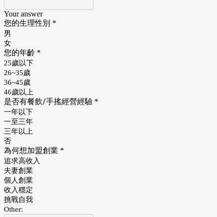
Your answer
您的生理性別
*
男
女
您的年齡
*
25歲以下
26~35歲
36~45歲
46歲以上
是否有餐飲/手搖經營經驗
*
一年以下
一至三年
三年以上
否
為何想加盟創業
*
追求高收入
夫妻創業
個人創業
收入穩定
挑戰自我
Other: