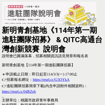
新明青創基地《114年第一期
進駐團隊招募》
& QITC高通台
灣創新競賽
說明會
說明會已圓滿落幕，招募相關資訊請見簡章和報名表
新明青創基地【114年第一期進駐團隊招募】
🔹申請截止日期：即日起至114/3/3(一) 17:00止
👉招募報名網址：
https://reurl.cc/G5OYkA
👉進駐團隊招募簡章下載(內含申請附件相關資料)：
https://reurl.cc/04RZeb
_
主辦單位：桃園市政府青年事務局