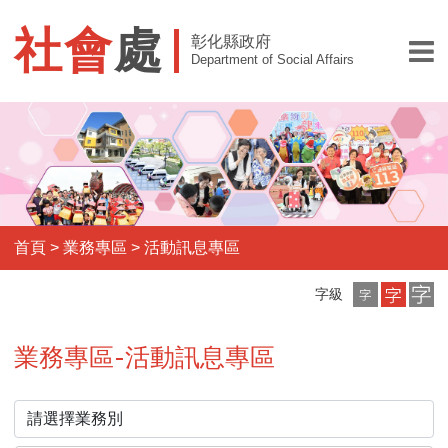
社會
處
彰化縣政府
Department of Social Affairs
首頁
>
業務專區
>
活動訊息專區
小
中
大
字級
字
字
字
級
級
級
業務專區-活動訊息專區