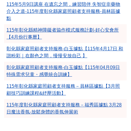
115年5月9日講座 在遺忘之間，練習陪伴 失智症非藥物
介入之道-115年度彰化縣家庭照顧者支持服務-員林區據
點
115年彰化縣精神障礙者協作模式服務計劃-好心安會所
【4月份行事曆】
彰化縣家庭照顧者支持服務-白玉據點【115年4月17日 和
諧粉彩｜在顏色之間，慢慢安放自己 】
彰化縣家庭照顧者支持服務-白玉據點【115年04月09日
特殊需求兒童・感覺統合訓練】
115年彰化縣家庭照顧者支持服務－員林區據點【3月照
顧技巧訓練課程&紓壓活動】
115年度彰化縣家庭照顧者支持服務－福秀區據點 3月28
日魔法香氛-放鬆身體的香氛伸展術