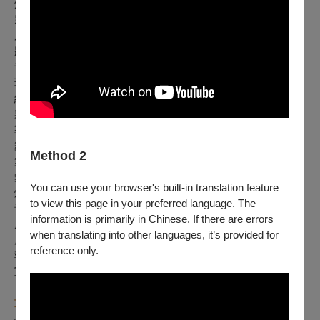
燈光設計｜藍靖婷
影像設計｜范 球
服裝設計｜張渝婕
妝髮設計｜鍾其甫
音場設計｜鍾 仰
現場混音｜鍾 仰
編曲協力｜李俊彥、許至權、廖維中
製 譜｜張愷玲
導演助理｜葉蒨蓉、林劭容
舞蹈排助｜陳薏如
Method 2
舞台監督｜潘姵君
舞台技術指導｜呂 中
You can use your browser's built-in translation feature
燈光技術指導｜唐敬雅
to view this page in your preferred language. The
音效執行｜楊詠翔
information is primarily in Chinese. If there are errors
服裝管理｜游恩揚
when translating into other languages, it’s provided for
服裝設計助理｜陳亦婷
reference only.
執行製作｜蕭合萱
宣傳行銷｜黃萱軒
宣傳照拍攝
攝影／平面設計｜58kg