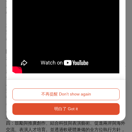
服裝｜游恩揚
梳化｜鍾其甫、陳佑哲
主辦單位｜廣藝基金會、盜火劇團
贊助單位｜廣達電腦、國藝會
產學合作單位｜東南科技大學表演藝術系
關於【廣藝基金會】
承傳統 啟新意
興文創
基於對於文化、藝術乃至於整體社會的關懷，2010年「廣達電
腦公司」林百里董事長邀集台灣表演藝術界知名人士組成董事
會，以表演藝術為推廣主軸，成立「廣藝基金會」。現任董事
為丁曉菁、王孟超、林懷民、林谷芳、陳文茜、辜懷群，歷任
董事有朱宗慶、賴聲川、胡乃元、吳興國、劉岠渭，並由楊忠
不再提醒 Don't show again
衡擔任執行長。
表演藝術的橋樑，創造華人世界數位表演藝術交流的樞紐
明白了 Got it
廣藝基金會以成為「台灣原創表演作品培力基地」自許，承襲
悠久文化傳統，打造優質的表演藝術發展環境。核心策略有
四：鼓勵與推廣創作、結合科技與表演藝術、促進兩岸與海外
交流、表演人才培育。並透過軟硬體兼備的全方位執行方針，