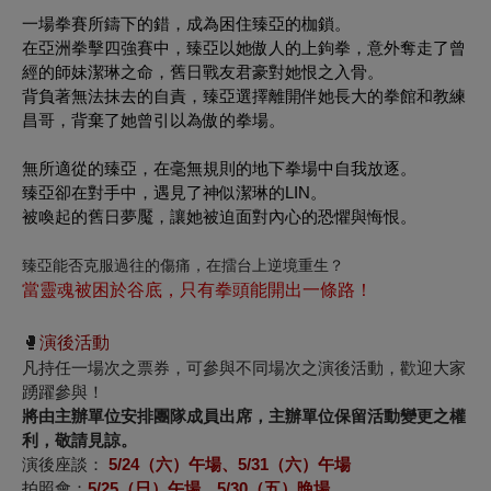
一場拳賽所鑄下的錯，成為困住臻亞的枷鎖。
在亞洲拳擊四強賽中，臻亞以她傲人的上鉤拳，意外奪走了曾
經的師妹潔琳之命，舊日戰友君豪對她恨之入骨。
背負著無法抹去的自責，臻亞選擇離開伴她長大的拳館和教練
昌哥，背棄了她曾引以為傲的拳場。
無所適從的臻亞，在毫無規則的地下拳場中自我放逐。
臻亞卻在對手中，遇見了神似潔琳的LIN。
被喚起的舊日夢魘，讓她被迫面對內心的恐懼與悔恨。
臻亞能否克服過往的傷痛，在擂台上逆境重生？
當靈魂被困於谷底，只有拳頭能開出一條路！
🥊
演後活動
凡持任一場次之票券，可參與不同場次之演後活動，歡迎大家
踴躍參與！
將由主辦單位安排團隊成員出席，主辦單位保留活動變更之權
利，敬請見諒。
演後座談：
5/24（六）午場、
5/31（六）午場
拍照會：
5/25（日）午場、
5/30（五）晚場