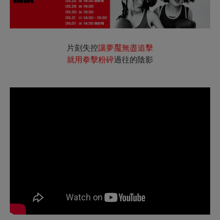
片刻失控
讓夢魘無盡追擊
就用拳擊粉碎
過往的陰影