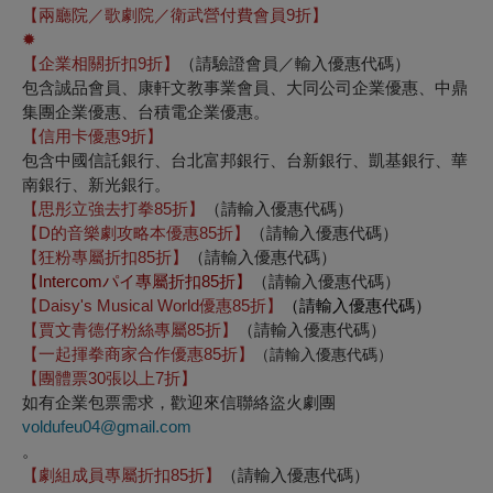
【兩廳院／歌劇院／衛武營付費會員9折】
✹
【企業相關折扣
9
折】
（請驗證會員／輸入優惠代碼）
包含誠品會員、康軒文教事業會員、大同公司企業優惠、中鼎
集團企業優惠、台積電企業優惠。
【信用卡優惠
9
折】
包含中國信託銀行、台北富邦銀行、台新銀行、凱基銀行、華
南銀行、新光銀行。
【思彤立強去打拳
85
折】
（請輸入優惠代碼）
【
D
的音樂劇攻略本優惠
85
折】
（請輸入優惠代碼）
【狂粉專屬折扣
85
折】
（請輸入優惠代碼）
【Intercomパイ專屬折扣85折】
（請輸入優惠代碼）
【Daisy's Musical World優惠
85
折】
（請輸入優惠代碼）
【賈文青德仔粉絲專屬
85
折】
（請輸入優惠代碼）
【一起揮拳商家合作優惠
85
折】
（請輸入優惠代碼）
【團體票30張以上7折】
如有企業包票需求，歡迎來信聯絡盜火劇團
voldufeu04@gmail.com
。
【劇組成員專屬折扣85折】
（請輸入優惠代碼）