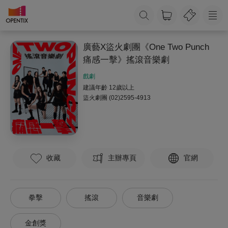
廣藝X盜火劇團《One Two Punch
痛感一擊》搖滾音樂劇
戲劇
建議年齡 12歲以上
盜火劇團
(02)2595-4913
收藏
主辦專頁
官網
拳擊
搖滾
音樂劇
金創獎