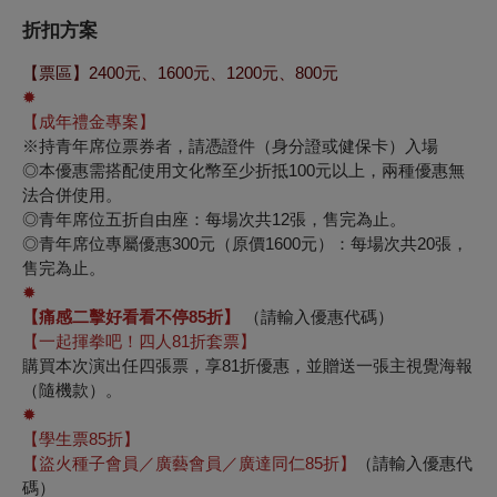
折扣方案
【票區】2400元、1600元、1200元、800元
✹
【成年禮金專案】
※持青年席位票券者，請憑證件（身分證或健保卡）入場
◎本優惠需搭配使用文化幣至少折抵100元以上，兩種優惠無
法合併使用。
◎青年席位五折自由座：每場次共12張，售完為止。
◎青年席位專屬優惠300元（原價1600元）：每場次共20張，
售完為止。
✹
【痛感二擊好看看不停
85
折】
（請輸入優惠代碼）
【一起揮拳吧！四人
81
折套票】
購買本次演出任四張票，享81折優惠，並贈送一張主視覺海報
（隨機款）。
✹
【學生票85折】
【盜火種子會員／廣藝會員／廣達同仁85折】
（請輸入優惠代
碼）