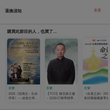
查看
退換須知
購買此節目的人，也買了...
音樂
音樂
音樂
2026《琉璃光・生命
【TCO】聽見蘇文慶
《命運之旅》202
序章》— 經典文學清
－2026/27樂季開季音
東回響樂團夏季巡
唱劇
樂會