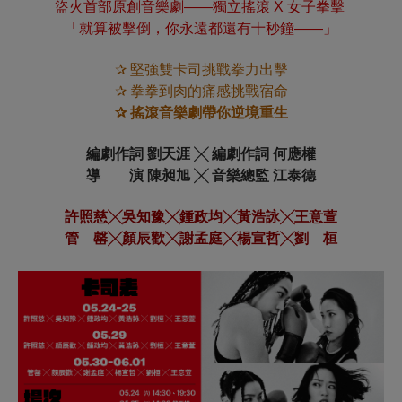
盜火首部原創音樂劇——獨立搖滾 X 女子拳擊
「就算被擊倒，你永遠都還有十秒鐘——」
✰ 堅強雙卡司挑戰拳力出擊
✰ 拳拳到肉的痛感挑戰宿命
✰
搖滾音樂劇帶你逆境重生
編劇作詞 劉天涯 ╳ 編劇作詞 何應權
導 演 陳昶旭 ╳ 音樂總監 江泰德
許照慈╳吳知豫╳鍾政均╳黃浩詠╳王意萱
管 罄╳顏辰歡╳謝孟庭╳楊宣哲╳劉 桓