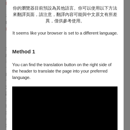
https://linktr.ee/theatremanialife
你的瀏覽器目前預設為其他語言。你可以使用以下方法
【
𝗜𝗡𝗧𝗘𝗥𝗖𝗢𝗺
パイ
- S5 EP.09《靠臉吃飯不行嗎？斜槓演員
來翻譯頁面，請注意，翻譯內容可能與中文原文有所差
有奪累還要打拳？》feat. 劉桓
】
異，僅供參考使用。
Podcast👂這裡聽：
https://linktr.ee/intercompai
It seems like your browser is set to a different language.
【製作團隊】
製作人｜丁福寬、鄭青青
Method 1
編劇暨作詞｜劉天涯、何應權
導 演｜陳昶旭
You can find the translation button on the right side of
音樂總監｜江泰德
the header to translate the page into your preferred
戲劇顧問｜張芯慈
language.
音樂顧問｜蔣 韜
演 員｜許照慈、吳知豫、管 罄、顏辰歡、鍾政均、黃浩
詠、謝孟庭、楊宣哲、王意萱、劉 桓
群眾演員｜李連寶、王李全、張咸凱、羅絲穎
歌唱指導｜張雅涵
舞蹈設計｜林素蓮
拳擊指導暨動作設計｜劉 桓
舞台設計｜趙鈺涵