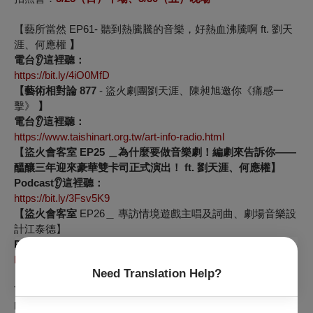
【藝所當然 EP61- 聽到熱騰騰的音樂，好熱血沸騰啊 ft. 劉天
涯、何應權
】
電台👂這裡聽：
https://bit.ly/4iO0MfD
【藝術相對論 877
- 盜火劇團劉天涯、陳昶旭邀你《痛感一
擊》
】
電台👂這裡聽：
https://www.taishinart.org.tw/art-info-radio.html
【盜火會客室 EP25 ＿為什麼要做音樂劇！編劇來告訴你——
醞釀三年迎來豪華雙卡司正式演出！
ft. 劉天涯、何應權
】
Podcast👂這裡聽：
https://bit.ly/3Fsv5K9
【盜火會客室
EP26＿ 專訪情境遊戲主唱及詞曲、劇場音樂設
計江泰德】
Podcast👂這裡聽：
https://reurl.cc/pa5EGr
Need Translation Help?
【劇場狂粉的日常EP340 - 逆境重生~👊廣藝X盜火劇團《One
Two Punch 痛感一擊》搖滾音樂劇】
Podcast👂這裡聽：