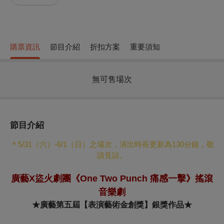
購票資訊
節目介紹
折扣方案
重要須知
無可售場次
節目介紹
＊
5/31（六）-6/1（日）之場次，演出時長更新為130分鐘，敬
請見諒。
廣藝X盜火劇團《One Two Punch 痛感一擊》搖滾
音樂劇
★廣藝第五屆【表演藝術金創獎】銀獎作品★