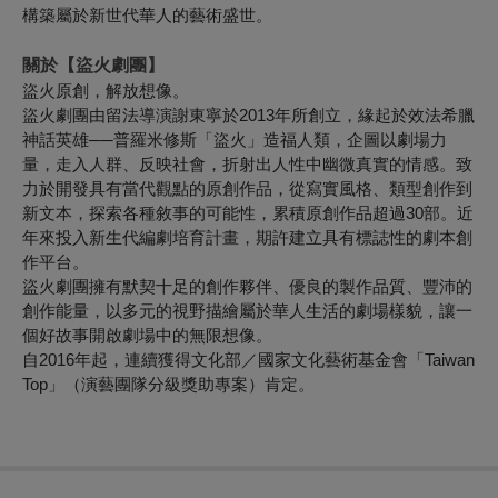
構築屬於新世代華人的藝術盛世。
關於【盜火劇團】
盜火原創，解放想像。
盜火劇團由留法導演謝東寧於2013年所創立，緣起於效法希臘
神話英雄──普羅米修斯「盜火」造福人類，企圖以劇場力
量，走入人群、反映社會，折射出人性中幽微真實的情感。致
力於開發具有當代觀點的原創作品，從寫實風格、類型創作到
新文本，探索各種敘事的可能性，累積原創作品超過30部。近
年來投入新生代編劇培育計畫，期許建立具有標誌性的劇本創
作平台。
盜火劇團擁有默契十足的創作夥伴、優良的製作品質、豐沛的
創作能量，以多元的視野描繪屬於華人生活的劇場樣貌，讓一
個好故事開啟劇場中的無限想像。
自2016年起，連續獲得文化部／國家文化藝術基金會「Taiwan
Top」（演藝團隊分級獎助專案）肯定。