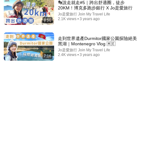
👣說走就走#5｜跨出舒適圈，徒步
20KM！博克多跑步銀行 X Jo是愛旅行
Jo是愛旅行 Join My Travel Life
2.1K views • 3 years ago
8:50
走到世界遺產Durmitor國家公園探險絕美
黑湖｜Montenegro Vlog 🇲🇪
Jo是愛旅行 Join My Travel Life
2.4K views • 3 years ago
7:16
12:40
回顧2020#2｜到底誰能比我衰？ #摔傷尾椎 #徒步環
島​ #2021新願望​ #近況更新​《CC字幕》Jo是愛旅行
Join My Travel Life
Jo是愛旅行 Join My Travel Life
•
7.1K views