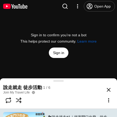
Open App
Sign in to confirm you’re not a bot
This helps protect our community.
Learn more
Sign in
👣說走就走#1｜從家門口出發，徒步5KM！博克多跑步
說走就走 徒步活動
1 / 6
@
joinmytravellife
138 likes
3.5K views
3 years ago
more
Join My Travel Life
Subscribe
Comments
14