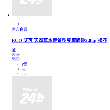
官方直營
ECO 艾可 天然草本輕質型豆腐貓砂2.8kg-櫻花
(6)
$169
$335
P幣