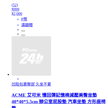
(52)
$999
$2,000
P幣
滿額贈
凹陷包裹臀部 久坐不累
ACME 艾可米 慢回彈記憶棉減壓美臀坐墊
40*40*5.5cm 辦公室屁股墊 汽車坐墊 方形座椅