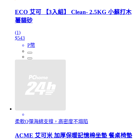
ECO 艾可 【3入組】 Clean- 2.5KG 小蘇打木
薯貓砂
(1)
$543
P幣
柔軟Q彈海綿支撐，高密度不塌陷
ACME 艾可米 加厚保暖記憶棉坐墊 餐桌椅墊