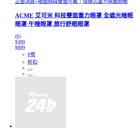
正面涼感+裡面絲絨雙面可戴，環繞式重力施壓助眠
ACME 艾可米 科技雙面重力眼罩 全遮光睡眠
眼罩 午睡眼罩 旅行舒眠眼罩
(6)
$399
$899
P幣
折扣