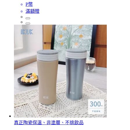
P幣
滿額贈
真正陶瓷保溫、非塗層、不挑飲品