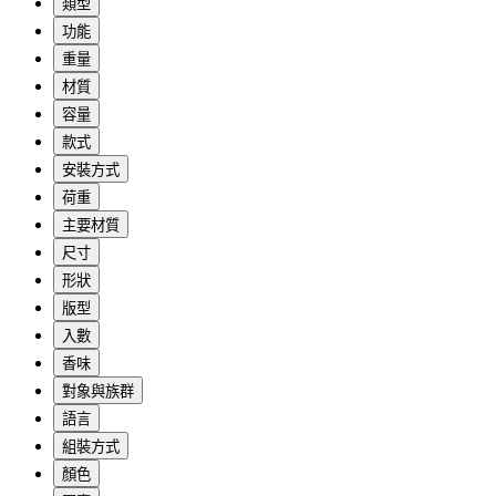
類型
功能
重量
材質
容量
款式
安裝方式
荷重
主要材質
尺寸
形狀
版型
入數
香味
對象與族群
語言
組裝方式
顏色