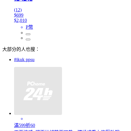
(12)
$699
$2,010
P幣
大部分的人也搜：
#ikuk ppsu
滿599折60