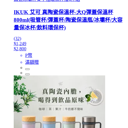
IKUK 艾可 真陶瓷保溫杯-大Q彈蓋保溫杯
800ml(吸管杯/彈蓋杯/陶瓷保溫瓶/冰壩杯/大容
量保冰杯/飲料環保杯)
(32)
$1,249
$2,800
P幣
滿額贈