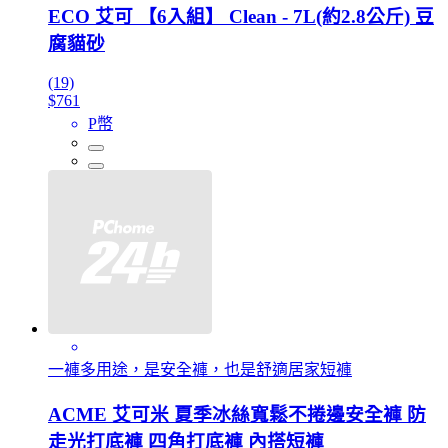
ECO 艾可 【6入組】 Clean - 7L(約2.8公斤) 豆
腐貓砂
(19)
$761
P幣
一褲多用途，是安全褲，也是舒適居家短褲
ACME 艾可米 夏季冰絲寬鬆不捲邊安全褲 防
走光打底褲 四角打底褲 內搭短褲