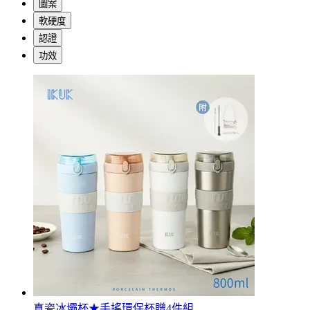
圖案
軟硬度
認證
功效
真瓷冰壩杯★手搖環保杯贈4件組