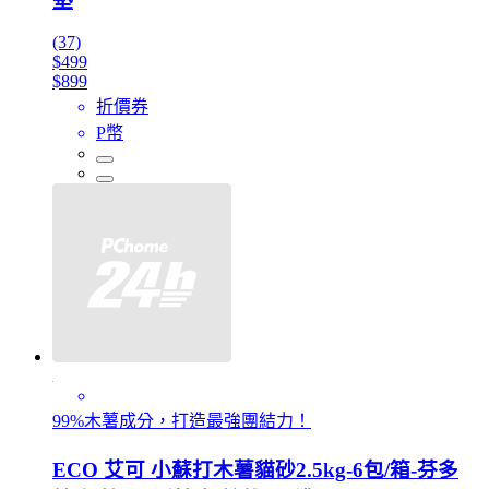
墊
(37)
$499
$899
折價券
P幣
99%木薯成分，打造最強團結力！
ECO 艾可 小蘇打木薯貓砂2.5kg-6包/箱-芬多