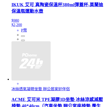
IKUK 艾可 真陶瓷保溫杯380ml彈蓋杯-莫蘭迪
保溫瓶運動水壺
$980
$2,200
P幣
冰絲透氣凝膠坐墊 辦公居家好伴侶
ACME 艾可米 TPE凝膠3D坐墊 冰絲涼感減壓
椅墊 40*40cm（汽車坐墊 辦公室座椅墊 學生