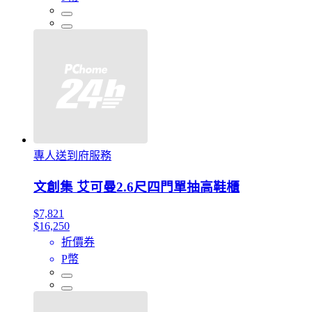
專人送到府服務
文創集 艾可曼2.6尺四門單抽高鞋櫃
$7,821
$16,250
折價券
P幣