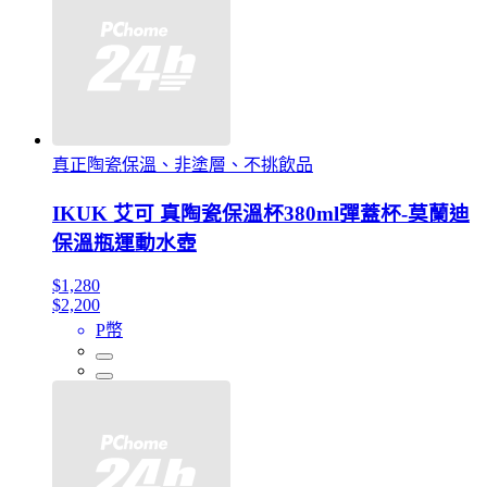
真正陶瓷保溫、非塗層、不挑飲品
IKUK 艾可 真陶瓷保溫杯380ml彈蓋杯-莫蘭迪
保溫瓶運動水壺
$1,280
$2,200
P幣