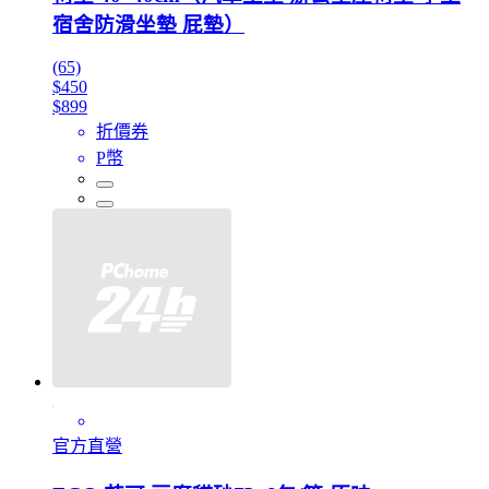
宿舍防滑坐墊 屁墊）
(65)
$450
$899
折價券
P幣
官方直營