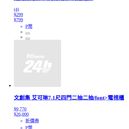
(4)
$299
$799
P幣
文創集 艾可琳7.1尺四門二抽二抽/font>電視櫃
$9,770
$26,000
折價券
P幣