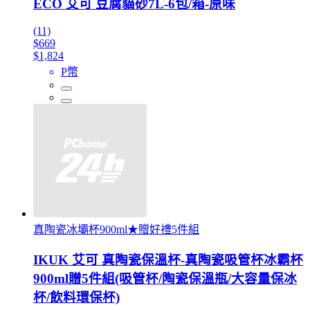
ECO 艾可 豆腐貓砂7L-6包/箱-原味
(11)
$669
$1,824
P幣
真陶瓷冰壩杯900ml★贈好禮5件組
IKUK 艾可 真陶瓷保溫杯-真陶瓷吸管杯冰霸杯
900ml贈5件組(吸管杯/陶瓷保溫瓶/大容量保冰
杯/飲料環保杯)