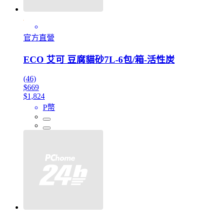
官方直營
ECO 艾可 豆腐貓砂7L-6包/箱-活性炭
(46)
$669
$1,824
P幣