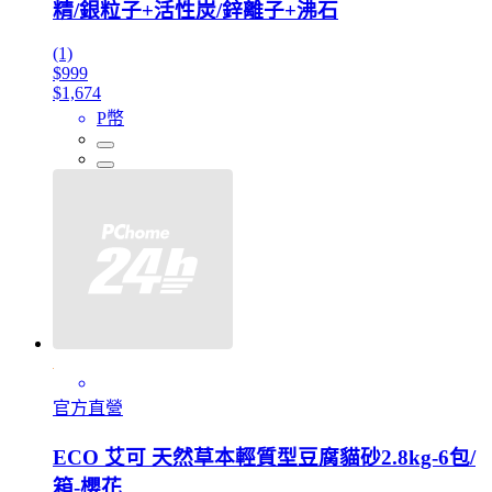
精/銀粒子+活性炭/鋅離子+沸石
(1)
$999
$1,674
P幣
官方直營
ECO 艾可 天然草本輕質型豆腐貓砂2.8kg-6包/
箱-櫻花