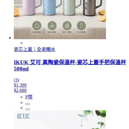
瓷芯上蓋；全瓷觸水
IKUK 艾可 真陶瓷保溫杯-瓷芯上蓋手把保溫杯
500ml
(3)
$1,399
$2,680
P幣