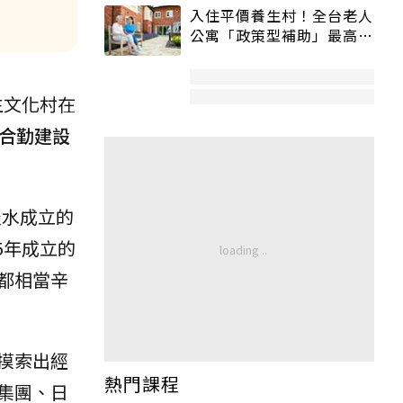
入住平價養生村！全台老人
公寓「政策型補助」最高打
5折
生文化村在
合勤建設
淡水成立的
5年成立的
都相當辛
摸索出經
熱門課程
集團、日