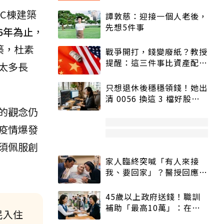
C棟建築
譚敦慈：迎接一個人老後，
先想5件事
6年為止
，
築，杜素
戰爭開打，錢變廢紙？教授
提醒：這三件事比資產配置
太多長
更重要！
只想退休後穩穩領錢！她出
清 0056 換這 3 檔好股：
股價高點照樣買
的觀念仍
疫情爆發
須佩服創
家人臨終突喊「有人來接
我、要回家」？醫授回應方
式快學：避免抱憾終生
45歲以上政府送錢！職訓
補助「最高10萬」：在
民入住
職、待業都能申請