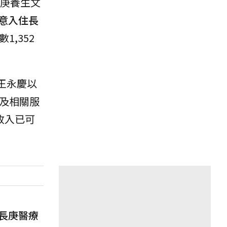
長庚養生文
意入住長
1,352
王永慶以
及相關服
收入已可
長庚醫療