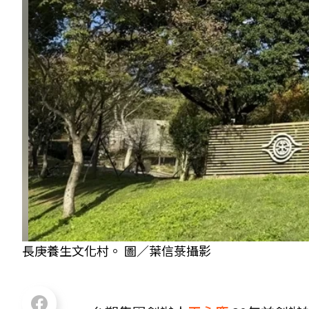
長庚養生文化村。 圖／葉信菉攝影