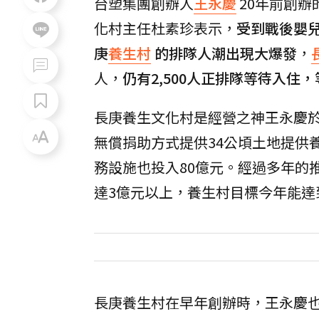
台塑集團創辦人
王永慶
20年前創辦
化村主任杜素珍表示，
受到戰後嬰
庚
養生村
的排隊人潮出現大爆發
，
人，
仍有2,500人正排隊等待入住
，
長庚養生文化村是經營之神王永慶於
無償捐助方式提供34公頃土地提供
務設施也投入80億元。經過多年的
達3億元以上，養生村目標今年能達
長庚養生村在早年創辦時，王永慶