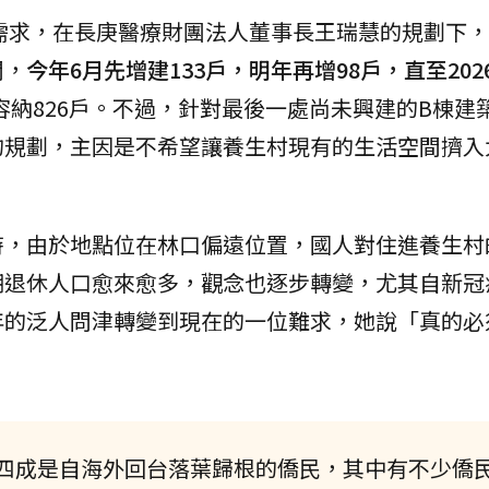
需求，在長庚醫療財團法人董事長王瑞慧的規劃下，
間，
今年6月先增建133戶，明年再增98戶，直至202
容納826戶。不過，針對最後一處尚未興建的B棟建
的規劃，主因是不希望讓養生村現有的生活空間擠入
時，由於地點位在林口偏遠位置，國人對住進養生村
潮退休人口愈來愈多，觀念也逐步轉變，尤其自新冠
年的泛人問津轉變到現在的一位難求，她說「真的必
。
四成是自海外回台落葉歸根的僑民，其中有不少僑