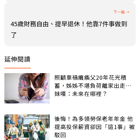
45歲財務自由、提早退休！他靠7件事做到
了
延伸閱讀
照顧車禍癱瘓父20年花光積
蓄，姊姊不堪負荷離家出走…
妹嘆：未來在哪裡？
後悔！為多領勞保老年年金 他
提高投保薪資卻因「這1事」被
駁回