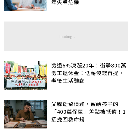
年失業危機
勞退6%凍漲20年！衝擊800萬
勞工退休金：低薪沒錢自提，
老後生活難顧
父驟逝留債務，留給孩子的
「400萬保單」差點被抵債！1
招挽回救命錢