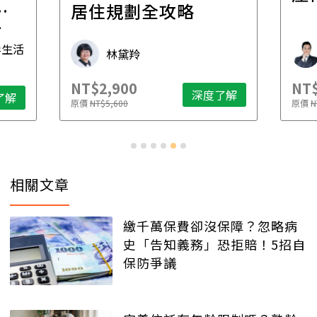
一
居住規劃全攻略
先
毒生活
林黛羚
NT$2,900
NT$
深度了解
了解
原價
NT$5,600
原價
N
相關文章
繳千萬保費卻沒保障？忽略病
史「告知義務」恐拒賠！5招自
保防爭議