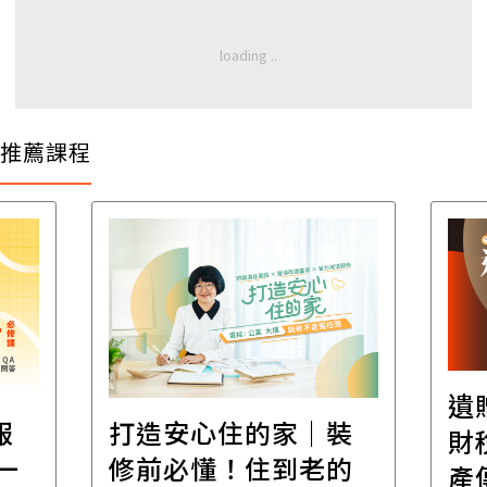
推薦課程
遺
報
打造安心住的家｜裝
財
一
修前必懂！住到老的
產