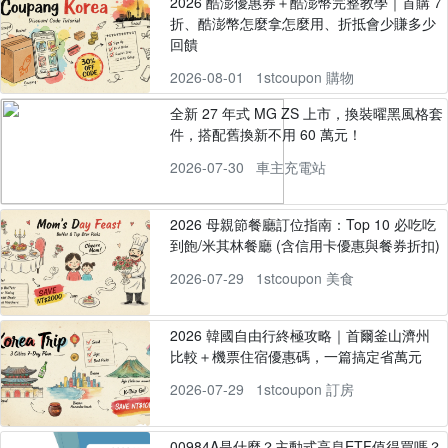
2026 酷澎優惠券＋酷澎幣完整教學｜首購 7
折、酷澎幣怎麼拿怎麼用、折抵會少賺多少
回饋
2026-08-01
1stcoupon 購物
全新 27 年式 MG ZS 上市，換裝曜黑風格套
件，搭配舊換新不用 60 萬元！
2026-07-30
車主充電站
2026 母親節餐廳訂位指南：Top 10 必吃吃
到飽/米其林餐廳 (含信用卡優惠與餐券折扣)
2026-07-29
1stcoupon 美食
2026 韓國自由行終極攻略｜首爾釜山濟州
比較＋機票住宿優惠碼，一篇搞定省萬元
2026-07-29
1stcoupon 訂房
00984A是什麼？主動式高息ETF值得買嗎？