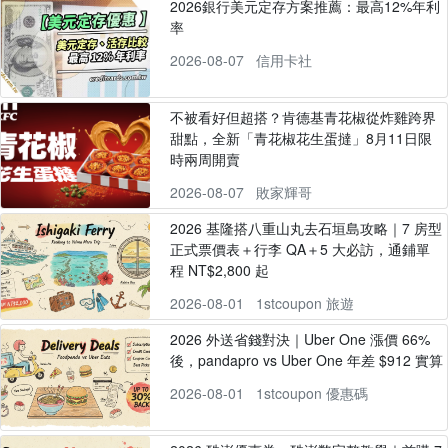
2026銀行美元定存方案推薦：最高12%年利
率
2026-08-07
信用卡社
不被看好但超搭？肯德基青花椒從炸雞跨界
甜點，全新「青花椒花生蛋撻」8月11日限
時兩周開賣
2026-08-07
敗家輝哥
2026 基隆搭八重山丸去石垣島攻略｜7 房型
正式票價表＋行李 QA＋5 大必訪，通鋪單
程 NT$2,800 起
2026-08-01
1stcoupon 旅遊
2026 外送省錢對決｜Uber One 漲價 66%
後，pandapro vs Uber One 年差 $912 實算
2026-08-01
1stcoupon 優惠碼