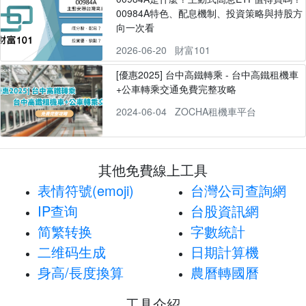
00984A特色、配息機制、投資策略與持股方
向一次看
2026-06-20
財富101
[優惠2025] 台中高鐵轉乘 - 台中高鐵租機車
+公車轉乘交通免費完整攻略
2024-06-04
ZOCHA租機車平台
其他免費線上工具
表情符號(emoji)
台灣公司查詢網
IP查询
台股資訊網
简繁转换
字數統計
二维码生成
日期計算機
身高/長度換算
農曆轉國曆
工具介紹