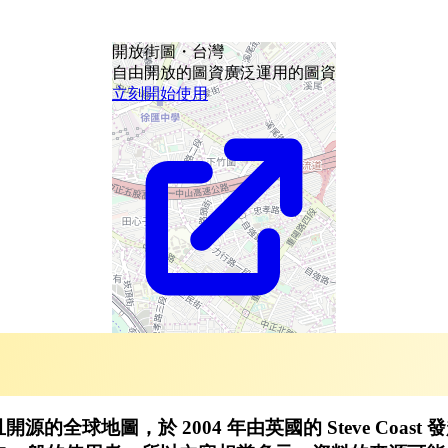
開放街圖・台灣
自由開放的圖資
廣泛運用的圖資
立刻開始使用
且開源的全球地圖，於 2004 年由英國的 Steve Coa