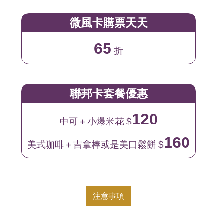
微風卡購票天天
65
折
聯邦卡套餐優惠
120
中可＋小爆米花 $
160
美式咖啡＋吉拿棒或是美口鬆餅 $
注意事項