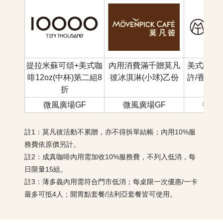
提拉米蘇可頌+美式咖
內用消費滿千贈莫凡
美式酸種
啡12oz(中杯)第二組8
彼冰淇淋(小球)乙份
許/香橙
折
件
微風廣場GF
微風廣場GF
微風
註1：莫凡彼活動不累贈，亦不得拆單結帳；內用10%服
務費依原價另計。
註2：成真咖啡內用需加收10%服務費，不列入低消，每
日限量15組。
註3：薄多義內用需符合門市低消；每桌限一次優惠/一卡
最多可抵4人；開胃點套餐/法利亞套餐皆可使用。