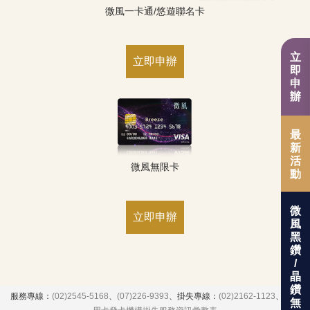
微風一卡通/悠遊聯名卡
立即申辦
最
新
活
微風無限卡
動
微
立即申辦
風
黑
鑽
/
晶
鑽
服務專線：
(02)2545-5168
、
(07)226-9393
、掛失專線：
(02)2162-1123
、
各信
無