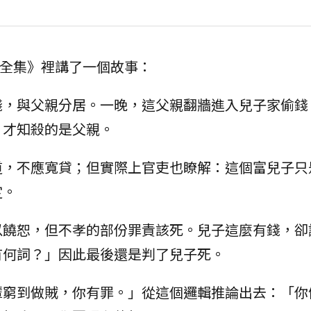
智囊全集》裡講了一個故事：
錢，與父親分居。一晚，這父親翻牆進入兒子家偷錢
，才知殺的是父親。
道，不應寬貸；但實際上官吏也瞭解：這個富兒子只
定。
以饒恕，但不孝的部份罪責該死。兒子這麼有錢，卻
有何詞？」因此最後還是判了兒子死。
輩窮到做賊，你有罪。」從這個邏輯推論出去：「你