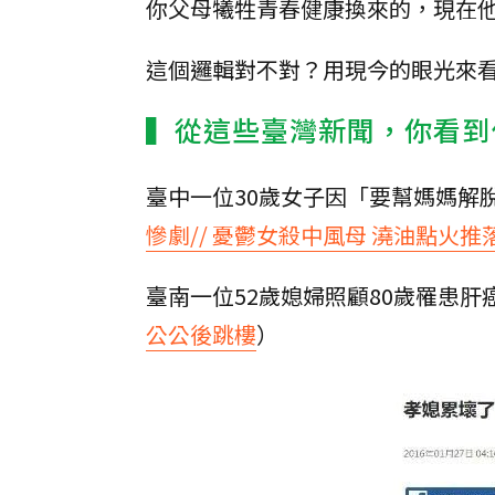
你父母犧牲青春健康換來的，現在
這個邏輯對不對？用現今的眼光來
▍從這些臺灣新聞，你看到
臺中一位30歲女子因「要幫媽媽解
慘劇// 憂鬱女殺中風母 澆油點火推
臺南一位52歲媳婦照顧80歲罹患
公公後跳樓
）