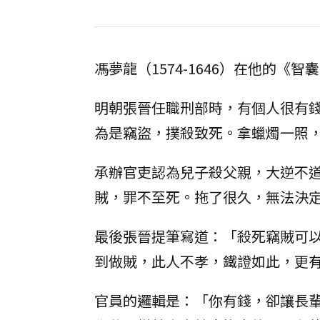
馮夢龍（1574-1646）在他的《
明朝張晉任職刑部時，有個人很有
為是竊盜，撲殺致死。拿蠟燭一照
承辦官吏認為兒子殺父親，大逆不
賊，罪不至死。拖了很久，無法決
最後張晉提筆寫道：「殺死竊賊可
到做賊，此人不孝，鐵證如此，更
官員的邏輯是：「你有錢，卻讓長