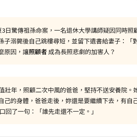
：台中豐原3日驚傳祖孫命案，一名退休大學講師疑因同時照
孫子溺斃後自己跳樓尋短，並留下遺書給妻子：「
麼原因，讓
照顧者
成為長照悲劇的加害人？
正值壯年，照顧二次中風的爸爸，堅持不送安養院。
自己的身體，爸爸走後，妳還是要繼續下去，有自
隨口回了一句：「誰先走還不一定。」