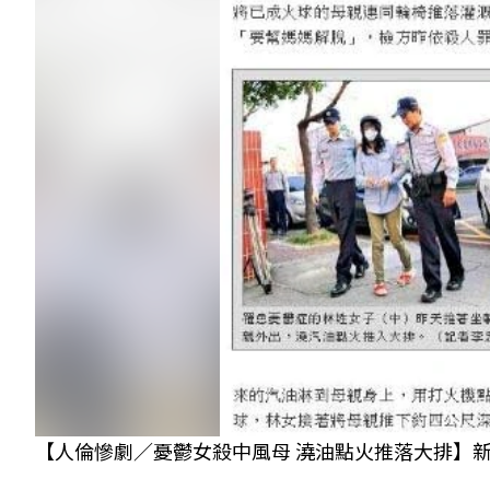
【人倫慘劇／憂鬱女殺中風母 澆油點火推落大排】新聞截