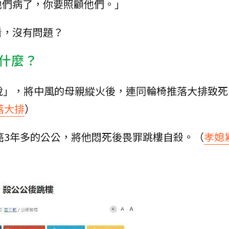
他們病了，你要照顧他們。」
看，沒有問題？
什麼？
脫」，將中風的母親縱火後，連同輪椅推落大排致死
落大排
）
肝癌3年多的公公，將他悶死後畏罪跳樓自殺。（
孝媳