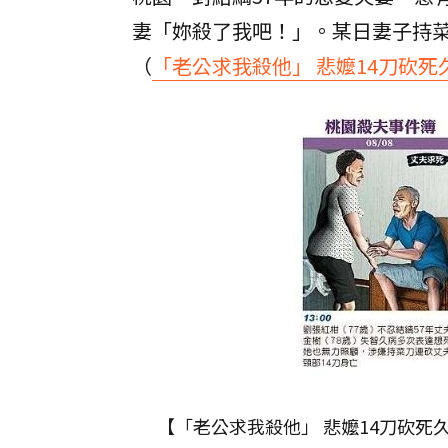
妻「妳殺了我吧！」。某日妻子持菜
（
「老公求我殺他」 悲嬤14刀砍死
【「老公求我殺他」 悲嬤14刀砍死久病