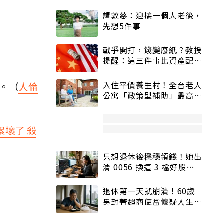
譚敦慈：迎接一個人老後，
先想5件事
戰爭開打，錢變廢紙？教授
提醒：這三件事比資產配置
更重要！
入住平價養生村！全台老人
。（
人倫
公寓「政策型補助」最高打
5折
累壞了 殺
只想退休後穩穩領錢！她出
清 0056 換這 3 檔好股：
股價高點照樣買
退休第一天就崩潰！60歲
男對著超商便當懷疑人生
「一切好安靜」