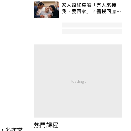
家人臨終突喊「有人來接
我、要回家」？醫授回應方
式快學：避免抱憾終生
熱門課程
，多次求