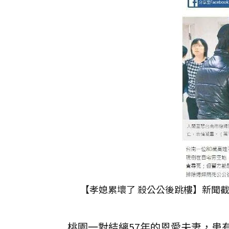
【孝媳累壞了 殺公公後跳樓】新聞截圖。
桃園一對結縭57年的恩愛夫妻，患