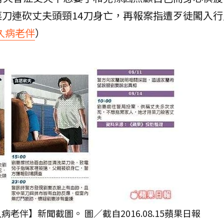
刀連砍丈夫頭頸14刀身亡，再報案指遭歹徒闖入行
久病老伴
）
老伴】新聞截圖。 圖／截自2016.08.15蘋果日報