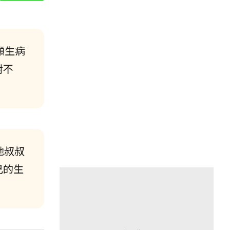
顧生病
對不
她叔叔
己的生