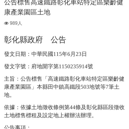
公告標售高速鐵路彰化車站特定區樂齡健
康產業園區土地
瀏
989人
覽
人
彰化縣政府 公告
數：
發文日期：
中華民國115年6月23日
發文字號：府地開字第1150235914號
主旨：
公告標售「高速鐵路彰化車站特定區樂齡健
康產業園區」本
縣田中鎮高鐵段503地號等7筆土
地。
依據：依據土地徵收條例第44條及彰化縣區段徵收
土地標售標租及設定地上權辦法辦理。
公告事項：