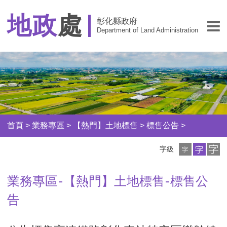
地政
處
彰化縣政府
Department of Land Administration
首頁
>
業務專區
>
【熱門】土地標售
>
標售公告
>
小
中
大
字級
字
字
字
級
級
級
業務專區-【熱門】土地標售-標售公
告