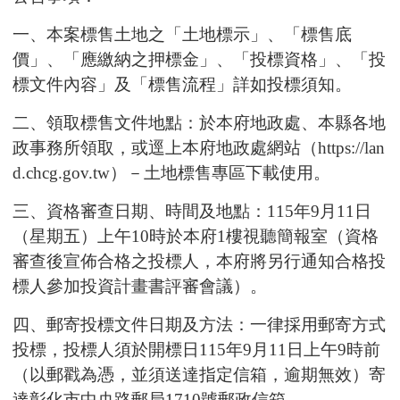
一、
本案標售土地之「土地標示」、「標售底
價」、「應繳納之
押標金」、「投標資格」、「投
標文件內容」及「標售流程
」詳如投標須知。
二、
領取標售文件地點：於本府地政處、本縣各地
政事務所領取
，或逕上本府地政處網站（https://lan
d.chcg.gov.tw）－土地
標售專區下載使用。
三、
資格審查日期、時間及地點：115年9月11日
（星期五）上午10時於本府1樓視聽簡報室（資格
審查後宣佈合格之投標人
，本府將另行通知合格投
標人參加投資計畫書評審會議）。
四、
郵寄投標文件日期及方法：一律採用郵寄方式
投標，投標人
須於開標日115年9月11日上午9時前
（以郵戳為憑，並須送
達指定信箱，逾期無效）寄
達彰化市中央路郵局1710號郵政
信箱。