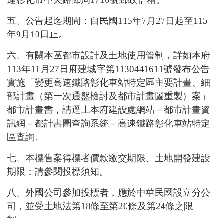
五、公告起迄期間：自民國115年7月27日起至115
年9月10日止。
六、
有關本區都市設計及土地使用管制，詳如本府
113年11月27
日府建城字第1130441611號發布公告
實施「變更高速鐵路彰
化車站特定區主要計畫、細
部計畫（第一次通盤檢討及都市
計畫圖重製）案」
都市計畫書，請逕上本府建設處網站－都
市計畫資
訊網－都計書圖查詢系統－高速鐵路彰化車站特定
區查詢。
七、
本標售案得標者價款繳交期限、土地開發建設
期限：請參閱
投標須知。
八、外國公司參加投標者，應於中華民國設立分公
司，並受土地法第18條至第20條及第24條之限