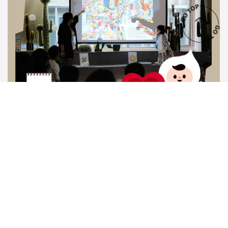
9月：感受森林的大冒險
0
10-12歲
孩子們在日常生活中常常會經歷各種想法，但不是每個人都
能立即分辨或說出「我現在到底怎麼了？」這些難以理解的
內在感受，有時會讓孩子變得無力，甚至不知道該如何向大
人討論。本活動將透過牌卡、多元創作媒材，陪伴孩子一步
1
/
5