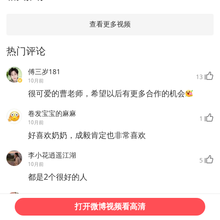
查看更多视频
热门评论
傅三岁181
13
10月前
很可爱的曹老师，希望以后有更多合作的机会
卷发宝宝的麻麻
1
10月前
好喜欢奶奶，成毅肯定也非常喜欢
李小花逍遥江湖
5
10月前
都是2个很好的人
小知罗曼
6
打开微博视频看高清
10月前
奶奶说：你还害羞🫣