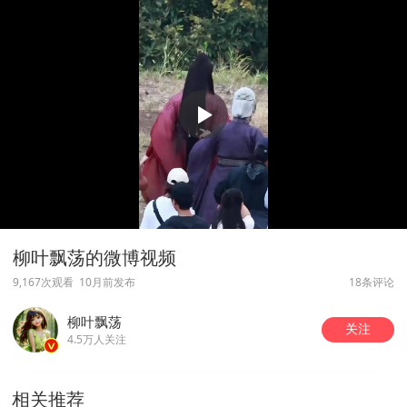
柳叶飘荡的微博视频
9,167次观看
10月前发布
18条评论
柳叶飘荡
关注
4.5万人关注
相关推荐