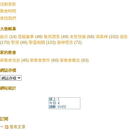
活動剪影
聚會時間
來找我們
大衛帳幕
啟示
(14)
恩賜服事
(48)
敬拜讚美
(49)
末世預備
(68)
渴慕神
(102)
禱告
(170)
聖潔
(46)
聖靈相關
(122)
聽神聲音
(72)
家的教會
家教會信息
(45)
家教會實作
(60)
家教會概念
(63)
網誌存檔
網站統計
訂閱
發表文章