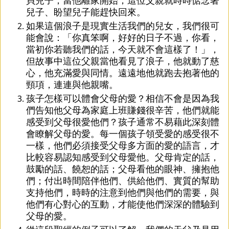
兒子、盼望兒子能趕快回來。
如果這個浪子是現實生活我們的兒女，我們很可
能會說：「你真笨啊，好好的日子不過，你看，
當初你若聽我們的話，今天就不會這樣了！」，
但故事中這位父親當他看見了浪子，他就動了慈
心，他充滿愛與同情。遠遠地他就跑去抱著他的
頸項，連連與他親嘴。
孩子怎樣可以體會父母的愛？相信不會是因為我
們告知他父母為家庭上班賺錢很辛苦，他們就能
感受到父母很愛他們？孩子通常不易藉此深刻體
會瞭解父母的愛。每一個孩子領受愛的感受很不
一樣，他們必須接受父母多方面的愛的語言，才
比較容易認知感受到父母愛他。父母肯定的話，
鼓勵的話、饒恕的話；父母看他的眼神、擁抱他
們；付出時間陪伴他們、供給他們、實質的幫助
支持他們，時時的注意到他們與他們的需要，與
他們有心對心的互動，才能使他們深深的體驗到
父母的愛。