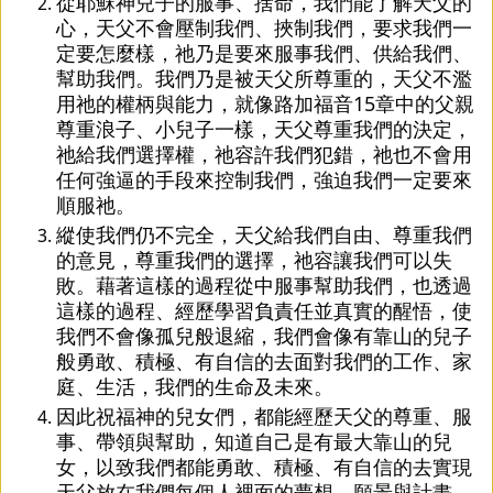
從耶穌神兒子的服事、捨命，我們能了解天父的
心，天父不會壓制我們、挾制我們，要求我們一
定要怎麼樣，祂乃是要來服事我們、供給我們、
幫助我們。我們乃是被天父所尊重的，天父不濫
用祂的權柄與能力，就像路加福音15章中的父親
尊重浪子、小兒子一樣，天父尊重我們的決定，
祂給我們選擇權，祂容許我們犯錯，祂也不會用
任何強逼的手段來控制我們，強迫我們一定要來
順服祂。
縱使我們仍不完全，天父給我們自由、尊重我們
的意見，尊重我們的選擇，祂容讓我們可以失
敗。藉著這樣的過程從中服事幫助我們，也透過
這樣的過程、經歷學習負責任並真實的醒悟，使
我們不會像孤兒般退縮，我們會像有靠山的兒子
般勇敢、積極、有自信的去面對我們的工作、家
庭、生活，我們的生命及未來。
因此祝福神的兒女們，都能經歷天父的尊重、服
事、帶領與幫助，知道自己是有最大靠山的兒
女，以致我們都能勇敢、積極、有自信的去實現
天父放在我們每個人裡面的夢想、願景與計畫。