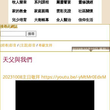
牧人樂章
系列課程
屬靈饗宴
靈修讀經
家的教會
家庭親職
雲彩見證
社區關懷
兒少培育
大衛帳幕
全人醫治
信仰生活
搜尋此網誌
(經卷)影音
/
(主題)影音
/
奉獻支持
2023年10月10日 星期二
天父與我們
20231008主日敬拜
https://youtu.be/-yMtMr0EdxM