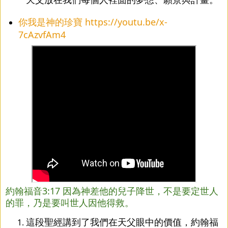
你我是神的珍寶
https://youtu.be/x-
7cAzvfAm4
約翰福音3:17 因為神差他的兒子降世，不是要定世人
的罪，乃是要叫世人因他得救。
這段聖經講到了我們在天父眼中的價值，約翰福