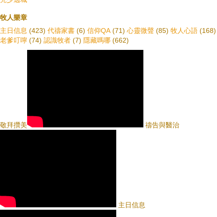
牧人樂章
主日信息
(423)
代禱家書
(6)
信仰QA
(71)
心靈微聲
(85)
牧人心語
(168)
老爹叮嚀
(74)
認識牧者
(7)
隱藏嗎哪
(662)
敬拜攢美
禱告與醫治
主日信息