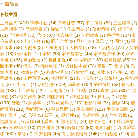
留言
各類主題
主日信息
(423)
事奉呼召
(54)
事奉甘苦
(57)
事工策略
(82)
五重職事
(2)
人際關係
(2)
代禱家書
(6)
佈道
(1)
作主門徒
(2)
使命策略
(6)
信仰QA
(71)
信仰生活
(33)
信心
(87)
個人佈道
(1)
健康教會
(2)
傳福音
(137)
初
信造就
(23)
十架道路
(18)
同心合意
(2)
品格
(20)
啟示
(14)
團契
(1)
團
隊服事
(59)
大使命
(3)
天國使者
(4)
天國文化
(49)
天父的心
(77)
天父的
愛
(16)
婚姻兩性
(19)
家庭
(93)
家教會信息
(45)
家教會實作
(60)
家教
會概念
(63)
家的教會
(2)
彼此相愛
(4)
心得筆記
(183)
心靈微聲
(85)
恩
賜服事
(48)
悔改
(3)
情緒處理
(1)
愛修園學習
(74)
憂鬱
(5)
救贖
(3)
教
會增長
(3)
教會建造
(5)
教會生活
(4)
教會管理
(2)
教牧
(4)
教養
(2)
敬
拜讚美
(49)
末世預備
(68)
本站影音
(2)
核心價值
(40)
榮耀神
(3)
權能傳
道
(2)
活出信仰
(4)
活動翦影
(139)
渴慕神
(102)
爭戰得勝
(52)
牧人心
語
(168)
生命教育
(22)
生命更新
(7)
生命根基
(101)
真道追尋
(33)
社區
祝福
(30)
祂的作為
(62)
神國原則
(1)
神國藍圖
(9)
神工人
(2)
禱告
(170)
管教
(2)
網路事工
(19)
網路科技
(15)
老爹叮嚀
(74)
聖潔
(46)
聖
經研讀
(212)
聖經經卷
(6)
聖靈恩賜
(3)
聖靈相關
(122)
聖靈第四波
(2)
聽神聲音
(72)
見證
(3)
親子
(6)
親近神
(5)
言語智慧
(33)
討神喜悅
(1)
認識牧者
(7)
課程
(60)
謙卑
(4)
讀經原則
(28)
轉化信息
(45)
醫治釋放
(96)
金錢管理
(10)
門徒訓練
(126)
關係經營
(56)
關於我們
(17)
隱藏嗎
哪
(662)
靈修
(7)
青少復興
(45)
青少關懷培育
(146)
領袖塑造
(110)
饒