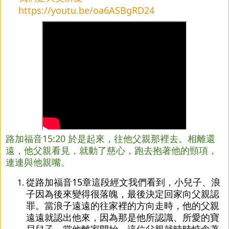
https://youtu.be/oa6ASBgRD24
路加福音15:20 於是起來，往他父親那裡去。相離還
遠，他父親看見，就動了慈心，跑去抱著他的頸項，
連連與他親嘴。
從路加福音15章這段經文我們看到，小兒子、浪
子因為後來變得很落魄，最後決定回家向父親認
罪。當浪子遠遠的往家裡的方向走時，他的父親
遠遠就認出他來，因為那是他所認識、所愛的寶
貝兒子，當他離家開始，這位父親就時時惦念著