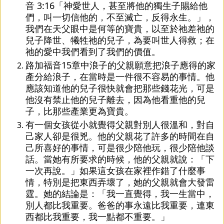
音 3:16「神愛世人，甚至將他的獨生子賜給他
們，叫一切信他的，不至滅亡，反得永生。」，
我們在天父眼中是何等的寶貴，以至於祂差祂的
兒子降世、犧牲祂的兒子，為要叫世人得救；在
祂的愛中我們看到了我們的價值。
路加福音15章中浪子的父親願意把浪子應得的家
產分給浪子，在當時是一件很不容易的事情。他
應該知道他的兒子很快就會把那些錢花光，可是
他沒有禁止他的兒子離去，因為他看重他的兒
子，比那些產業更為寶貴。
有一個女孩從小就覺得父親對別人很溫和，對自
己家人卻是很兇。他的父親花了許多的時間在自
己所喜好的事情，可是很少陪他玩，很少陪他談
話。當她有所要求的時候，他的父親就說：「下
一次再說。」如果這女孩在家裡作錯了什麼事
情，特別是把東西弄壞了，她的父親就會大發雷
霆。她的結論是：「我一直覺得，我一生當中，
別人都比我重要。爸爸的事永遠比我重要，連東
西都比我重要，我一點都不重要。」