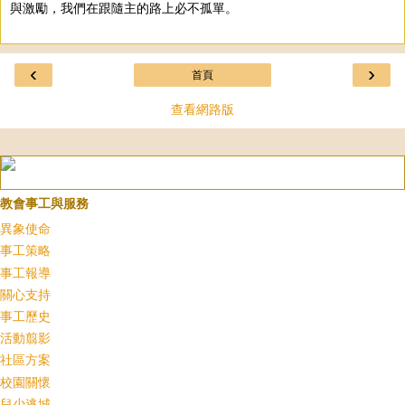
與激勵，我們在跟隨主的路上必不孤單。
‹
›
首頁
查看網路版
教會事工與服務
異象使命
事工策略
事工報導
關心支持
事工歷史
活動翦影
社區方案
校園關懷
兒少逃城