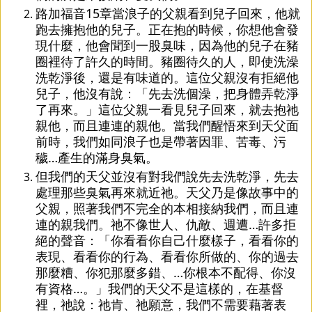
路加福音15章當浪子的父親看到兒子回來，他就
跑去擁抱他的兒子。正在抱的時候，你想他會發
現什麼，他會聞到一股臭味，因為他的兒子在豬
圈裡待了許久的時間。豬圈待久的人，即使洗澡
洗乾淨後，還是有味道的。這位父親沒有拒絕他
兒子，他沒有說：「先去洗個澡，把身體弄乾淨
了再來。」這位父親一看見兒子回來，就去抱祂
親他，而且連連的親他。當我們醒悟來到天父面
前時，我們如同浪子也是帶著因罪、苦毒、污
穢…產生的滿身臭氣。
但我們的天父並沒有對我們說先去洗乾淨，先去
處理那些臭氣再來就近祂。天父乃是像故事中的
父親，照著我們不完全的本相接納我們，而且連
連的親我們。祂不像世人、仇敵、週遭…許多拒
絕的聲音：「你看看你自己什麼樣子，看看你的
表現、看看你的行為、看看你所做的、你的過去
那麼糟、你犯那麼多錯、…你根本不配得、你沒
有資格…。」我們的天父不是這樣的，在基督
裡，祂說：祂肯、祂願意，我們不需要藉著表