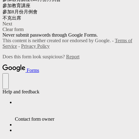
參加教育講座
參加8月份月例會
不克出席
Next
Clear form
Never submit passwords through Google Forms.
This content is neither created nor endorsed by Google. -
Terms of
Service
-
Privacy Policy
Does this form look suspicious?
Report
Forms
Help and feedback
Contact form owner