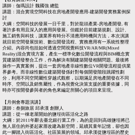
講師：伽瑪設計 魏國強 總監
講題：混合實境空間科技在房地產開發應用-建築開發實務案例探
討
大綱：空間科技的發展一日千里，對於龍頭產業-房地產開發, 有
著許多有用且深入的應用與發展。但鑑於目前建築規劃、設計、
施工銷售與科技，讓業界有時分不清應用時機與方法，本次演講
就目前空間發展技術、數位開發流程、實務應用有一系統性整理
介紹。內容尚包括如何透過空間視覺科技VR/AR/MR(Mixed
Reality)混合實境方案，產生一標準化數位開發流程與BIM概念實
質建築開發整合工作，作為解決有關建築開發相關問題。最後將
操作一真實案例，提出一套房地產非線性數位VR開發流程提供業
界參考。而非線性數位建築開發係針對每個開發階段跳躍性劃
分，利用不同空間屬性穿越式觀察，以期滿足房地產開發在不同
時序、空間以及銷售屬性，作為視覺化決策支援的重要依據，同
時亦可按開發參與者的⻆色來編定所關心的項目來呈現。
【月例會專題演講】
講師：叁捌旅居 邱承漢 創辦人
講題：從一棟老屋開始的鹽埕街區活化之路
大綱：於2011年辭去臺北銀行業工作，為的是回到高雄鹽埕將已
無人居住的外婆起家厝改建為新空間，延續其童年記憶，卻也因
此一腳踏入街區活化、社區策展的領域。邱承漢從鹽埕區的歷史