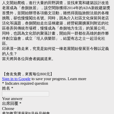
人文開始爬梳，進行大量的田野調查，並找來寬和建築設計改造
老屋成為「叁捌旅居」，該空間除獲得2014年的ADA新銳建築獎
首獎外，並開始辦理各項藝文活動，雖然得面臨旅館法規的各種
挑戰，卻也慢慢闖出名號。同時，因為介入社區文化保留與老店
活化等議題，叁捌開始走出這棟建築，經營範圍擴展到附近的社
區巷弄與傳統市場裡，慢慢成為「叁捌地方生活」的策展公司。
同時，也因為文化部的聚落計畫，開始與一群都在高雄的創作夥
伴創立協會，成立「埕人俱樂部」，結盟有志之士一起活化社
區。
邱承漢一路走來，究竟是如何從一棟老屋開始發展至今難以定義
的人生？
當天將與各位與會者娓娓道來。
【會友免費，來賓每位800元】
Sign in to Google
to save your progress.
Learn more
* Indicates required question
姓名
*
Your answer
出席回覆
*
Choose
參加教育講座和8月份月例會