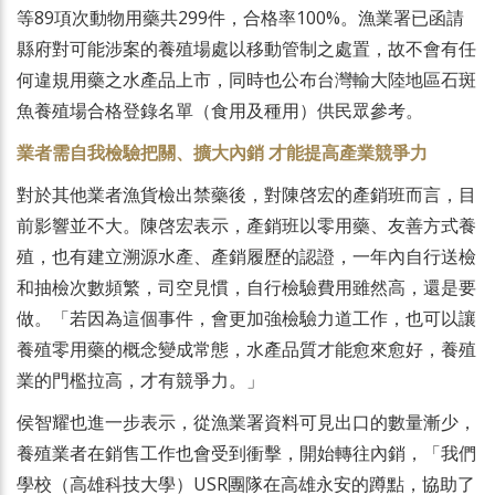
等89項次動物用藥共299件，合格率100%。漁業署已函請
縣府對可能涉案的養殖場處以移動管制之處置，故不會有任
何違規用藥之水產品上市，同時也公布台灣輸大陸地區石斑
魚養殖場合格登錄名單（食用及種用）供民眾參考。
業者需自我檢驗把關、擴大內銷 才能提高產業競爭力
對於其他業者漁貨檢出禁藥後，對陳啓宏的產銷班而言，目
前影響並不大。陳啓宏表示，產銷班以零用藥、友善方式養
殖，也有建立溯源水產、產銷履歷的認證，一年內自行送檢
和抽檢次數頻繁，司空見慣，自行檢驗費用雖然高，還是要
做。「若因為這個事件，會更加強檢驗力道工作，也可以讓
養殖零用藥的概念變成常態，水產品質才能愈來愈好，養殖
業的門檻拉高，才有競爭力。」
侯智耀也進一步表示，從漁業署資料可見出口的數量漸少，
養殖業者在銷售工作也會受到衝擊，開始轉往內銷，「我們
學校（高雄科技大學）USR團隊在高雄永安的蹲點，協助了