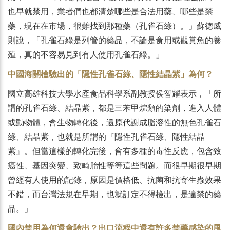
也早就禁用，業者們也都清楚哪些是合法用藥、哪些是禁
藥，現在在市場，很難找到那種藥（孔雀石綠）。」蘇德威
則說，「孔雀石綠是列管的藥品，不論是食用或觀賞魚的養
殖，真的不容易見到有人使用孔雀石綠。」
中國海關檢驗出的「隱性孔雀石綠、隱性結晶紫」為何？
國立高雄科技大學水產食品科學系副教授侯智耀表示，「所
謂的孔雀石綠、結晶紫，都是三苯甲烷類的染劑，進入人體
或動物體，會生物轉化後，還原代謝成脂溶性的無色孔雀石
綠、結晶紫，也就是所謂的『隱性孔雀石綠、隱性結晶
紫』。但當這樣的轉化完後，會有多種的毒性反應，包含致
癌性、基因突變、致畸胎性等等這些問題。而很早期很早期
曾經有人使用的記錄，原因是價格低、抗菌和抗寄生蟲效果
不錯，而台灣法規在早期，也就訂定不得檢出，是違禁的藥
品。」
國內禁用為何還會驗出？出口流程中還有許多禁藥感染的風