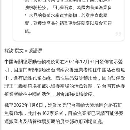
強檢驗檢疫。「孔雀石綠」為國內養殖漁業多
年未見的養殖水產違禁藥物，若案件查處屬
實，對農漁產品外銷又更增添隱憂以及食安顧
慮。
採訪·撰文＝張語屏
中國海關總署動植物檢疫司在2021年12月31日發佈警示聲
明，因廈門海關檢驗出台灣兩家養殖業者輸往中國活石斑魚
中，含有隱性孔雀石綠、隱性結晶紫等禁用藥，因而暫停受
理王志義養殖場和戴兆鐘養殖場的活魚報關，對台灣其他養
殖業者輸往中國的活魚，則會加強檢驗檢疫。
截至2022年1月6日，漁業署登記台灣輸大陸地區合格石斑
魚養殖場，共計有462家業者，目前漁業署已函請可能涉案
運搬業者及請養殖場所屬的屏東縣政府到場查處。