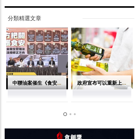
分類精選文章
中聯油案催生《食安法》17條修法！增加檢驗、通報就夠了嗎？真正關鍵是風險管理
政府宣布可以重新上架 為什麼信任仍難恢復？中聯油案揭露供應鏈與市場重建難題