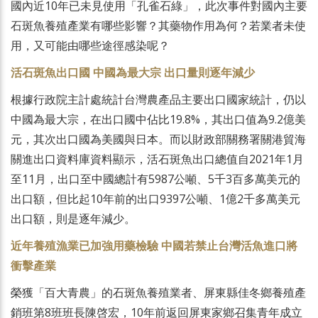
國內近10年已未見使用「孔雀石綠」，此次事件對國內主要
石斑魚養殖產業有哪些影響？其藥物作用為何？若業者未使
用，又可能由哪些途徑感染呢？
活石斑魚出口國 中國為最大宗 出口量則逐年減少
根據行政院主計處統計台灣農產品主要出口國家統計，仍以
中國為最大宗，在出口國中佔比19.8%，其出口值為9.2億美
元，其次出口國為美國與日本。而以財政部關務署關港貿海
關進出口資料庫資料顯示，活石斑魚出口總值自2021年1月
至11月，出口至中國總計有5987公噸、5千3百多萬美元的
出口額，但比起10年前的出口9397公噸、1億2千多萬美元
出口額，則是逐年減少。
近年養殖漁業已加強用藥檢驗 中國若禁止台灣活魚進口將
衝擊產業
榮獲「百大青農」的石斑魚養殖業者、屏東縣佳冬鄉養殖產
銷班第8班班長陳啓宏，10年前返回屏東家鄉召集青年成立