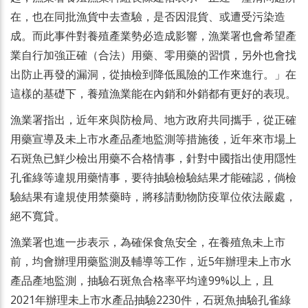
在，也在同批漁貨中去查驗，是否因混貨、或遭受污染造
成。而此事件對養殖產業勢必造成影響，漁業署也會希望產
業自行加強正確（合法）用藥、零用藥的習慣，另外也會找
出防止再發的漏洞，從抽檢到降低風險的工作來進行。」在
這樣的基礎下，養殖漁業能在內銷和外銷都有更好的表現。
漁業署指出，近年來與防檢局、地方政府共同攜手，從正確
用藥宣導及未上市水產品產地監測等措施後，近年來市場上
石斑魚已鮮少檢出用藥不合格情事，針對中國指出使用隱性
孔雀綠等違規用藥情事，要待抽驗檢驗結果才能確認，倘檢
驗結果有違規使用禁藥時，將移請動物防疫單位依法嚴處，
絕不寬貸。
漁業署也進一步表示，為確保食魚安全，在養殖魚未上市
前，均會辦理用藥監測及輔導等工作，近5年辦理未上市水
產品產地監測，抽驗石斑魚合格率平均達99%以上，且
2021年辦理未上市水產品抽驗2230件，石斑魚抽驗孔雀綠