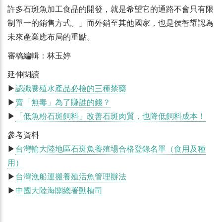
許多石斑魚加工食品的開發，就是希望它的通路不會只有限
制單一的銷售方式。」而外銷至其他國家，也是侯智耀認為
未來產業應布局的重點。
審稿編輯：林玉婷
延伸閱讀
▶
認識養殖水產品必檢的三種禁藥
▶
賣「無毒」為了賺誰的錢？
▶
「低魚粉石斑飼料」改善石斑肉質，也降低飼料成本！
參考資料
▶
台灣輸大陸地區石斑魚養殖場合格登錄名單（食用及種
用）
▶
台灣漁船運搬養殖活魚管理辦法
▶
中國大陸海關總署動植司