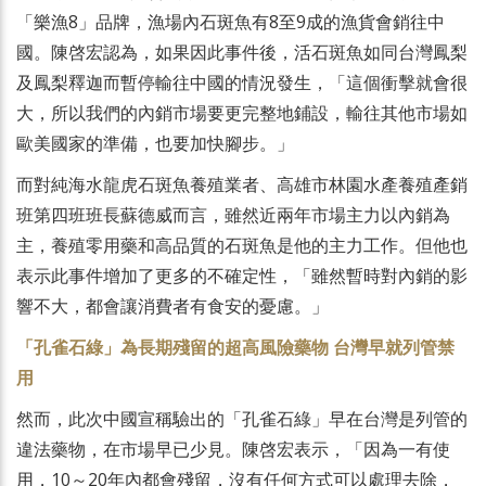
「樂漁8」品牌，漁場內石斑魚有8至9成的漁貨會銷往中
國。陳啓宏認為，如果因此事件後，活石斑魚如同台灣鳳梨
及鳳梨釋迦而暫停輸往中國的情況發生，「這個衝擊就會很
大，所以我們的內銷市場要更完整地鋪設，輸往其他市場如
歐美國家的準備，也要加快腳步。」
而對純海水龍虎石斑魚養殖業者、高雄市林園水產養殖產銷
班第四班班長蘇德威而言，雖然近兩年市場主力以內銷為
主，養殖零用藥和高品質的石斑魚是他的主力工作。但他也
表示此事件增加了更多的不確定性，「雖然暫時對內銷的影
響不大，都會讓消費者有食安的憂慮。」
「孔雀石綠」為長期殘留的超高風險藥物 台灣早就列管禁
用
然而，此次中國宣稱驗出的「孔雀石綠」早在台灣是列管的
違法藥物，在市場早已少見。陳啓宏表示，「因為一有使
用，10～20年內都會殘留，沒有任何方式可以處理去除，