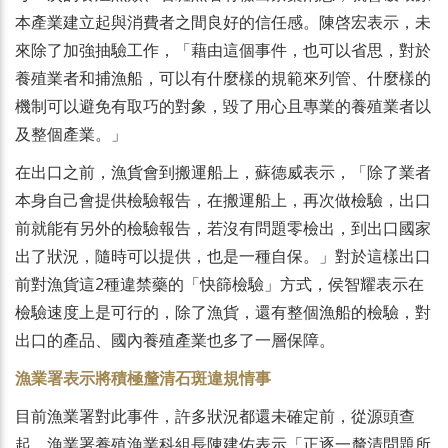
本產業建立起與消費者之間良好的信任感。陳啓宏表示，未
來除了加強抽驗工作，「藉由這個事件，也可以省思，對於
養殖業者和捕漁船，可以有什麼樣的規範來列管、什麼樣的
機制可以避免有取巧的對象，毀了用心且專業的養殖業者以
及整個產業。」
在出口之前，漁貨會到搬運船上，蘇德威表示，「除了業者
本身自己會提供檢驗報告，在搬運船上，再次做檢驗，出口
前就能有另外的檢驗報告，若沒有問題零檢出，到出口國家
出了狀況，隨時可以提供，也是一種自保。」對於這樣出口
前對漁貨這2種違禁藥的「快篩檢驗」方式，侯智耀表示在
檢驗速度上是可行的，除了漁貨，還有整個漁船的檢驗，對
出口的產品、國內養殖產業也多了一層保障。
漁業署表示將積極釐清石斑違規情事
目前漁業署對此事件，許多狀況都還未確定前，從源頭查
起，漁業署養殖漁業科組長陳建佑表示「正逐一釐清問題所