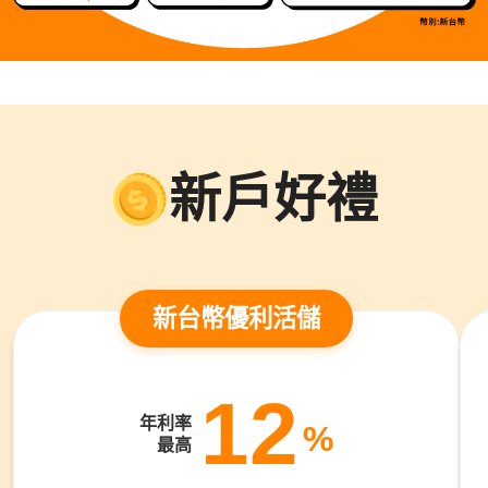
新戶好禮
新台幣優利活儲
12
年利率
%
最高