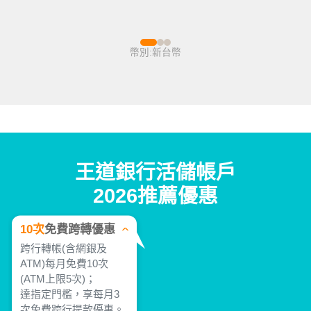
幣別:新台幣
王道銀行活儲帳戶
2026推薦優惠
10次
免費跨轉優惠
跨行轉帳(含網銀及
ATM)每月免費10次
(ATM上限5次)；
達指定門檻，享每月3
次免費跨行提款優惠。