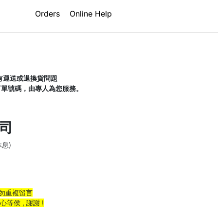
滾 限時優惠團
Orders
Online Help
有運送或退換貨問題

訂單號碼，由專人為您服務。
司
休息)
勿重複留言
侯 , 謝謝 !