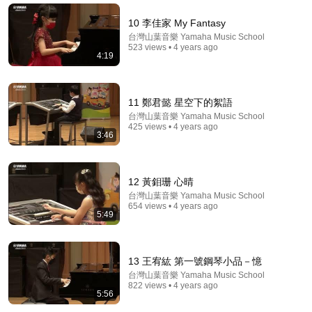
曾仕強：總是「凌晨3-5點」自然醒的人，不是失眠！
是你的「財庫」要開了，很多人還在抱怨！#曾仕強#
10 李佳家 My Fantasy
國學經典#國學智慧#曾講國學
曾講國學
•
799K views
台灣山葉音樂 Yamaha Music School
523 views • 4 years ago
4:19
11 鄭君懿 星空下的絮語
台灣山葉音樂 Yamaha Music School
425 views • 4 years ago
3:46
12 黃鉬珊 心晴
台灣山葉音樂 Yamaha Music School
654 views • 4 years ago
21:37
5:49
上了年紀，要懂得富養自己，這5件奢侈品一定要有，
看看你有幾個？【暮年清歡】
13 王宥紘 第一號鋼琴小品－憶
暮年清歡
•
53K views
台灣山葉音樂 Yamaha Music School
822 views • 4 years ago
5:56