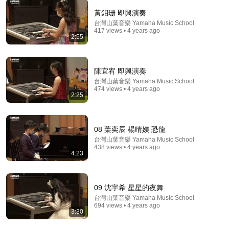
黃鉬珊 即興演奏
台灣山葉音樂 Yamaha Music School
417 views • 4 years ago
2:55
38:58
我得罪了誰？？？ 我們的家遭到入室洗劫，盜賊盜走
陳宜宥 即興演奏
了我們家所有的珍藏，現場如核爆過後，警察看過現場
台灣山葉音樂 Yamaha Music School
後問我：你得罪了誰？（2026/07/17）
張伯笠談天說地
•
122K views
474 views • 4 years ago
2:25
08 葉奕辰 楊晴媄 恐龍
台灣山葉音樂 Yamaha Music School
438 views • 4 years ago
4:23
09 沈宇希 星星的夜舞
台灣山葉音樂 Yamaha Music School
694 views • 4 years ago
3:30
25:21