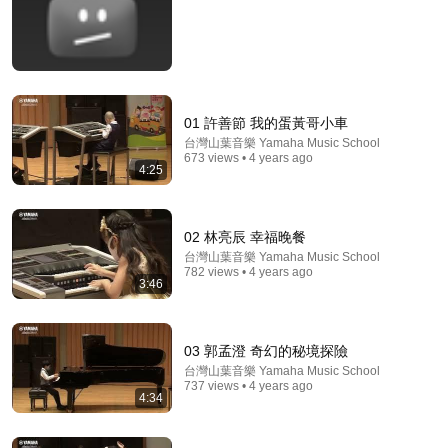
Comments are turned off. 
Learn more
01 許善節 我的蛋黃哥小車
台灣山葉音樂 Yamaha Music School
673 views • 4 years ago
4:25
02 林亮辰 幸福晚餐
台灣山葉音樂 Yamaha Music School
782 views • 4 years ago
3:46
32:51
謝賢死後第19天，張柏芝終于更新動態了！看到那6個
字，13億人沈默了！#張柏芝 #謝霆鋒 #謝賢 #張柏芝
03 郭孟澄 奇幻的秘境探險
謝賢葬禮 #張柏芝 Lucas #娛樂深度解析 #香港娛樂圈
風月星談
台灣山葉音樂 Yamaha Music School
#情感故事 #風月星談
737 views • 4 years ago
New
13K views
4:34