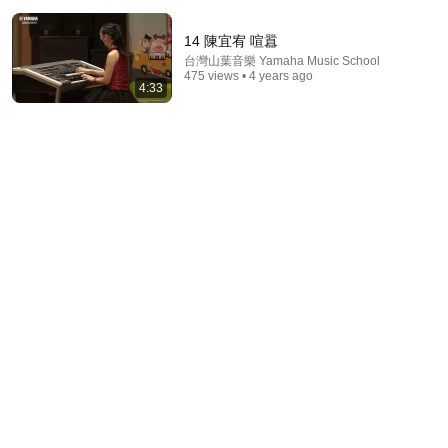
14 陳宜宥 喧囂
台灣山葉音樂 Yamaha Music School
475 views • 4 years ago
4:33
47:40
牛奶加上它，骨头烂成渣！吃一次骨头就破一个洞，骨
科专家1口都不敢碰，不想70岁一过就坐轮椅的，再喜
欢都要忌口！【家庭大医生】
《家有大中医》官方频道
•
705K views