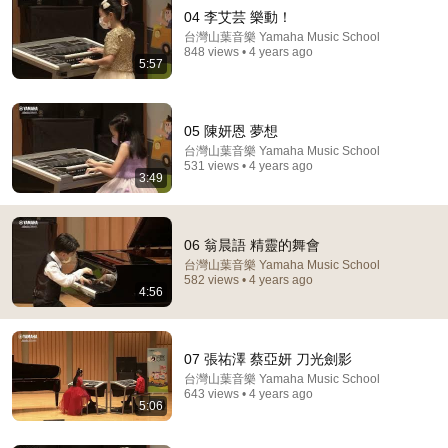
04 李艾芸 樂動！
台灣山葉音樂 Yamaha Music School
848 views • 4 years ago
5:57
05 陳妍恩 夢想
台灣山葉音樂 Yamaha Music School
531 views • 4 years ago
3:49
16:55
川普邀他進白宮！16歲少年巨浪中死死抓住10歲男
06 翁晨語 精靈的舞會
孩，兩分鐘救援為何感動整個美國？ #川普 #救生員 #
台灣山葉音樂 Yamaha Music School
美國精神 | 新視野 第2467期 20260731
新視野 New Vision
582 views • 4 years ago
New
78K views
4:56
07 張祐澤 蔡亞妍 刀光劍影
台灣山葉音樂 Yamaha Music School
643 views • 4 years ago
5:06