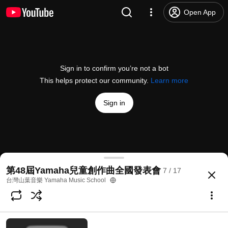
Open App
Sign in to confirm you’re not a bot
This helps protect our community.
Learn more
Sign in
06 翁晨語 精靈的舞會
第48屆Yamaha兒童創作曲全國發表會
7 / 17
@
yamahamusicschooltw
5 likes
582 views
4 years ago
more
台灣山葉音樂 Yamaha Music School
Subscribe
Comments