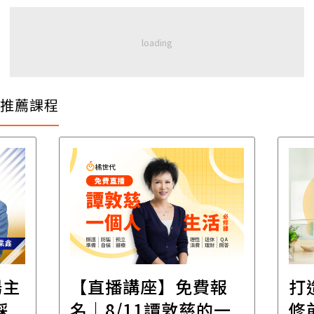
推薦課程
場主
【直播講座】免費報
打
踩
名｜8/11譚敦慈的一
修