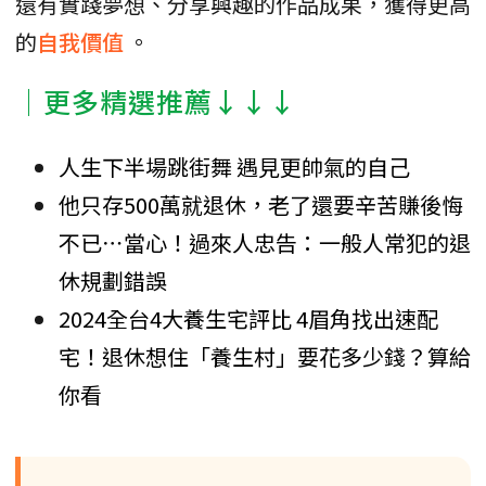
還有實踐夢想、分享興趣的作品成果，獲得更高
的
自我價值
。
│更多精選推薦↓↓↓
人生下半場跳街舞 遇見更帥氣的自己
他只存500萬就退休，老了還要辛苦賺後悔
不已⋯當心！過來人忠告：一般人常犯的退
休規劃錯誤
2024全台4大養生宅評比 4眉角找出速配
宅！退休想住「養生村」要花多少錢？算給
你看