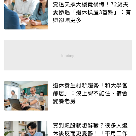
賣透天換大樓竟後悔！72歲夫
妻慘遇「退休換屋3盲點」：有
賺卻賠更多
退休養生村新趨勢「和大學當
鄰居」：沒上課不能住、宿舍
變養老房
買到飆股就想辭職？很多人退
休後反而更憂鬱！「不用工作