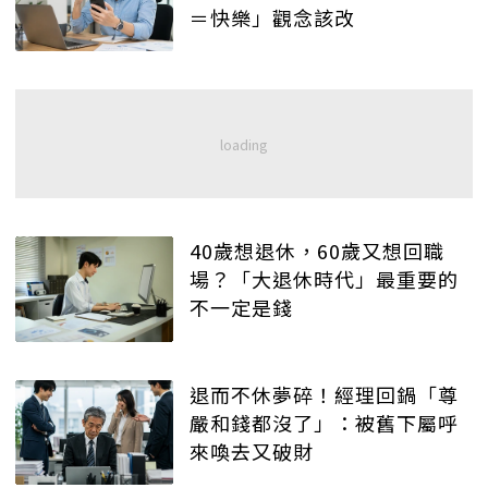
＝快樂」觀念該改
40歲想退休，60歲又想回職
場？「大退休時代」最重要的
不一定是錢
退而不休夢碎！經理回鍋「尊
嚴和錢都沒了」：被舊下屬呼
來喚去又破財