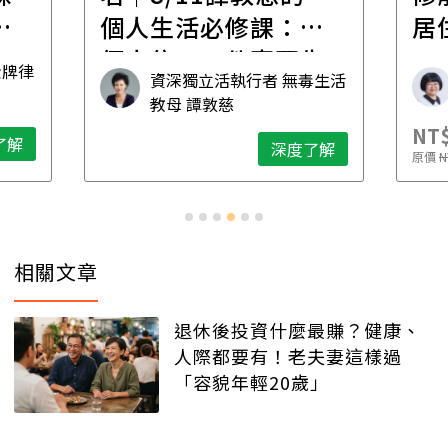
職
個人生活必修課：一
居
個人住，五件事要先
金牌律
資深獨立活執行者 無毒生活
想清楚！
教母 譚敦慈
NT$
了解
深度了解
原價
N
相關文章
退休後投資什麼最賺？健康、
人際都要有！老夫妻這樣過
「容貌年輕20歲」