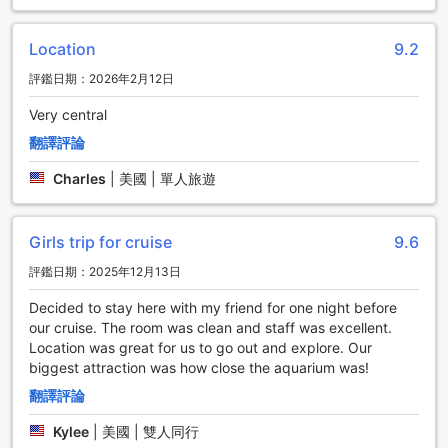
適。
Location
9.2
豐富的餐飲設施，讓您品味美食的市場旅館
評鑑日期：2026年2月12日
市場旅館位於西雅圖，提供多樣化的餐飲設施，讓您在旅途中
Very central
享受美食的樂趣。酒店內設有一間精緻的餐廳，為您呈獻精心
烹調的美味佳餚，讓您品味當地的特色美食。如果您希望在舒
翻譯評論
適的客房內用餐，市場旅館還提供客房服務，讓您能夠隨時品
味美食，享受私密的用餐體驗。此外，酒店每天提供房間清潔
Charles
|
美國 | 單人旅遊
服務，確保您的用餐環境乾淨整潔，讓您能夠全心投入品味美
食的享受。
Girls trip for cruise
9.6
市場旅館的多樣客房選擇
評鑑日期：2025年12月13日
市場旅館提供多種客房選擇，其中包括1間帶市景的1張大床客
Decided to stay here with my friend for one night before
房。這些客房經過精心設計，為您提供舒適和寬敞的住宿環
our cruise. The room was clean and staff was excellent.
境。透過Agoda預訂這些客房，您將獲得最優惠的價格，同時
Location was great for us to go out and explore. Our
享受輕鬆便捷的預訂體驗。不管您是商務旅行還是度假，市場
biggest attraction was how close the aquarium was!
旅館的客房選擇能夠滿足您的各種需求。立即預訂您的理想客
翻譯評論
房，開始您的西雅圖之旅吧！
Kylee
|
美國 | 雙人同行
西雅圖派克市場區：美食與文化的天堂