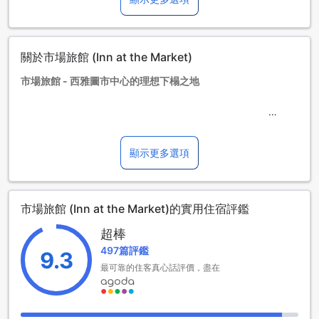
18歲(含)以上住客視為大人收費
【提醒您】加床規定依房型而異，請查看各房型的人數限制瞭
解詳細規定。
請注意：若單筆預訂超過五間客房，可能會需要遵守其他相關
關於市場旅館 (Inn at the Market)
規定以及符合額外的要求。
市場旅館 - 西雅圖市中心的理想下榻之地
市場旅館是一家位於美國華盛頓州西雅圖市中心的四星級酒
店。擁有70間豪華客房，這家酒店提供了一個舒適和便利的住
宿選擇。不論您是商務旅行還是休閒度假，市場旅館都能滿足
顯示更多選項
您的需求。
市場旅館的入住時間為下午4點，退房時間為中午12點。這樣的
時間安排讓您有充足的時間來享受酒店的設施和服務，同時也
市場旅館 (Inn at the Market)的實用住宿評鑑
方便您安排行程。酒店提供了70間客房，讓您可以根據自己的
需求選擇合適的住宿。
超棒
對於家庭旅客來說，市場旅館是一個理想的選擇。這家酒店允
497篇評鑑
許0至17歲的兒童免費入住，讓您可以和家人一起享受美好的旅
9.3
程。酒店提供了舒適的客房和便利的設施，讓您和您的家人在
最可靠的住客真心話評價，盡在
旅途中感到宾至如歸。
無論您是商務旅行還是度假，市場旅館都是一個理想的下榻之
地。酒店的便利位置和舒適的住宿環境將為您帶來一個難忘的