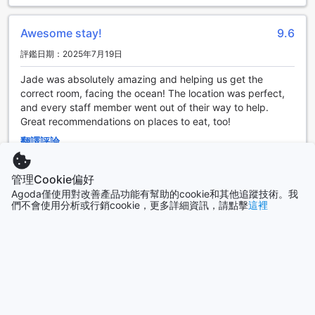
西雅圖的派克市場區是一個充滿活力和魅力的地方，被譽為美
Awesome stay!
9.6
食與文化的天堂。這個歷史悠久的市場區位於西雅圖市中心，
是一個必訪的旅遊景點。
評鑑日期：2025年7月19日
派克市場區以其多樣化的美食選擇而聞名，無論您喜歡海鮮、
當地特色美食還是國際美食，這裡都能滿足您的味蕾。您可以
Jade was absolutely amazing and helping us get the
逛遍市場內的攤位，品嚐新鮮的海鮮、水果、蔬菜和其他美
correct room, facing the ocean! The location was perfect,
食，還可以品嚐到各種當地熱門的小吃和甜點。
and every staff member went out of their way to help.
除了美食，派克市場區還擁有豐富的文化氛圍。您可以在這裡
Great recommendations on places to eat, too!
欣賞到各種藝術表演、音樂演奏和街頭藝人的表演。市場內還
翻譯評論
有許多小店和藝廊，您可以尋找獨特的手工藝品、當地藝術品
和紀念品。
ELISA
|
美國 | 雙人同行
無論您是美食愛好者還是文化追求者，派克市場區都是您在西
管理Cookie偏好
雅圖旅遊時不容錯過的地方。來這裡，您將感受到西雅圖獨特
Agoda僅使用對改善產品功能有幫助的cookie和其他追蹤技術。我
的魅力和活力，並品味到當地的美食和文化。
們不會使用分析或行銷cookie，更多詳細資訊，請點擊
這裡
Anniversary
8.4
從西雅圖附近的機場到市場旅館的交通指南
評鑑日期：2025年7月18日
The location is perfect. The rooms view was incredible. The
市場旅館位於西雅圖市中心的派克市場區，提供了一個便利的
offerings of room service was enticing especially since they
位置，讓您輕鬆前往各個旅遊景點和商業區。以下是從西雅圖
have 2 good restaurants that provide the meals. $ is high
附近的機場到市場旅館的交通指南。
but so are most excellently located premium hotels. The
如果您從西雅圖－塔科馬國際機場（SEA）出發，最方便的方式
bellhop did break my Solgaard suitcase as we were