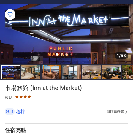
1/58
星級評等4星
市場旅館 (Inn at the Market)
飯店
9.3
超棒
497篇評鑑
住宿亮點