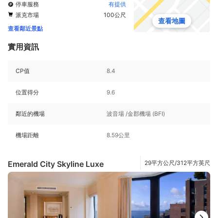
停車服務
有提供
派克市場
100公尺
查看地圖
查看鄰近景點
實用資訊
CP值
8.4
位置得分
9.6
鄰近的機場
波音場 /金郡機場 (BFI)
機場距離
8.59公里
Emerald City Skyline Luxe
29平方公尺/312平方英尺