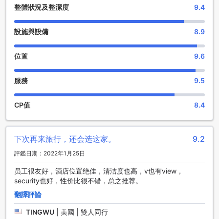
住宿體驗。立即預訂您的住宿，開始探索西雅圖的美麗和魅
整體狀況及整潔度
9.4
力！
設施與設備
8.9
市場旅館的便利設施
市場旅館位於西雅圖，提供一系列方便設施，為您的住宿帶來
位置
9.6
無憂無慮的體驗。酒店提供洗衣服務和乾洗服務，讓您在旅途
中輕鬆解決衣物清潔的問題。此外，酒店還提供客房服務，讓
服務
9.5
您可以在舒適的客房內享受美味的餐點。酒店的禮賓服務團隊
隨時準備為您提供協助和建議，讓您的住宿更加順利和愉快。
無論您是在公共區域還是客房內，酒店都提供免費Wi-Fi，讓您
CP值
8.4
隨時保持聯繫和享受網絡娛樂。酒店還提供行李寄存服務和每
日客房清潔，確保您的行李安全有序，房間整潔舒適。
下次再来旅行，还会选这家。
9.2
市場旅館的便捷交通設施
評鑑日期：2022年1月25日
市場旅館提供多種便捷交通設施，讓您輕鬆暢遊西雅圖。我們
提供機場接送服務，讓您在抵達和離開時無需擔心交通問題。
员工很友好，酒店位置绝佳，清洁度也高，v也有view，
此外，我們還提供代客泊車服務，讓您無需煩惱停車問題。如
security也好，性价比很不错，总之推荐。
果您自駕前來，我們的現場停車場可供您使用，並收取相應的
翻譯評論
停車費用。如果您需要前往市區或其他景點，我們還提供接駁
服務，讓您輕鬆快捷地到達目的地。無論您的交通需求是什
TINGWU
|
美國 | 雙人同行
麼，市場旅館都能滿足您的需求，讓您的旅程更加方便和舒