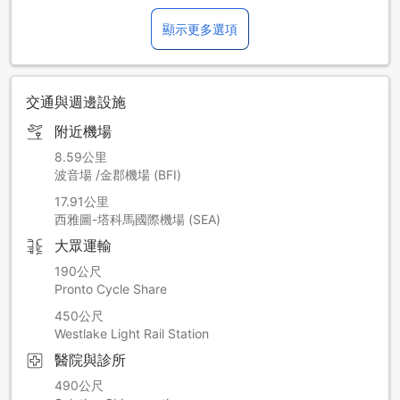
時出示照片證件和信用卡。請注意，所有特殊需求需視具體情
況提供，且可能額外收費。（此內容為機器翻譯）
顯示更多選項
交通與週邊設施
附近機場
8.59公里
波音場 /金郡機場 (BFI)
17.91公里
西雅圖-塔科馬國際機場 (SEA)
大眾運輸
190公尺
Pronto Cycle Share
450公尺
Westlake Light Rail Station
醫院與診所
490公尺