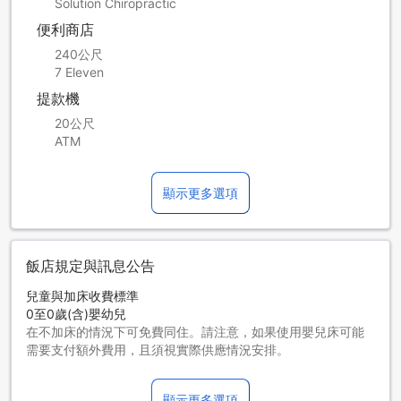
Solution Chiropractic
便利商店
240公尺
7 Eleven
提款機
20公尺
ATM
顯示更多選項
飯店規定與訊息公告
兒童與加床收費標準
0至0歲(含)嬰幼兒
在不加床的情況下可免費同住。請注意，如果使用嬰兒床可能
需要支付額外費用，且須視實際供應情況安排。
1至17歲(含)兒童
在不加床之情況下可免費與大人同住。
顯示更多選項