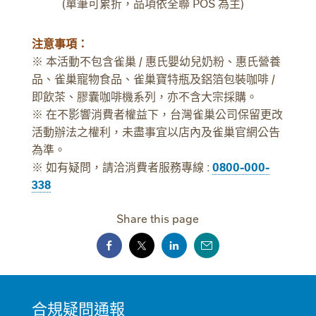
(單筆可累折，品項依全聯 POS 為主)
注意事項：
※ 本活動不包含雀巢 / 惠氏嬰幼兒奶粉、惠氏營養
品、雀巢寵物食品、雀巢寶特瓶及鋁箔包裝咖啡 /
即飲茶、膠囊咖啡機系列，亦不含大宗採購。
※ 在不影響消費者權益下，台灣雀巢公司保留更改
活動辦法之權利，未盡事宜以店內及雀巢官網公告
為準。
※ 如有疑問，請洽消費者服務專線 :
0800-000-
338
Share this page
MINI
合規疑問通報
FOOTER