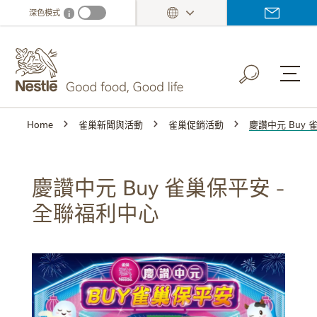
Skip
深色模式
i
Dark mode info
to
main
content
Home
雀巢新聞與活動
雀巢促銷活動
慶讚中元 Buy 
慶讚中元 Buy 雀巢保平安 -
全聯福利中心