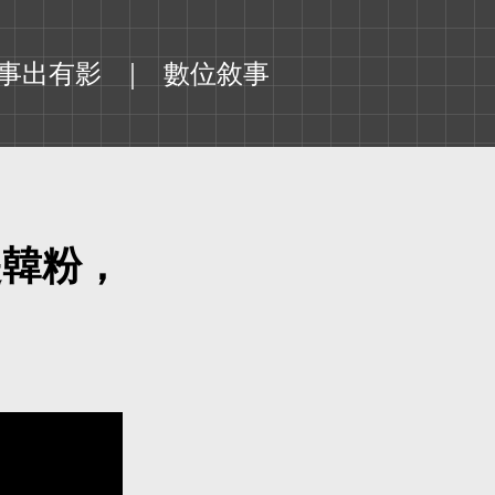
事出有影
數位敘事
是韓粉，