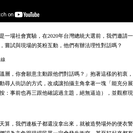
是一場社會實驗，在2020年台灣總統大選前，我們邀請
，嘗試與現場的英粉互動，他們有辦法理性對話嗎？
界線
溫層，你會願意主動跟他們對話嗎？」抱著這樣的初衷，
動尋人街訪的方式，改成讓拍攝主角拿著一塊「能充分展
按：事前也再三跟他確認過主題，絕無逼迫），並觀察現
天算，我們連板子都還沒拿出來，就被造勢場外的便衣警