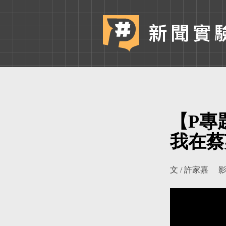
【P專
我在蔡
文 / 許家嘉
影