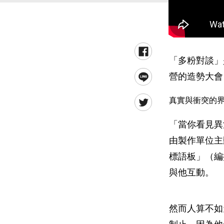
「多粉對談」
營的造勢大會
真實與衝突的
「當你看見異
由製作單位主
標語板」（編
與他互動。
然而人算不如