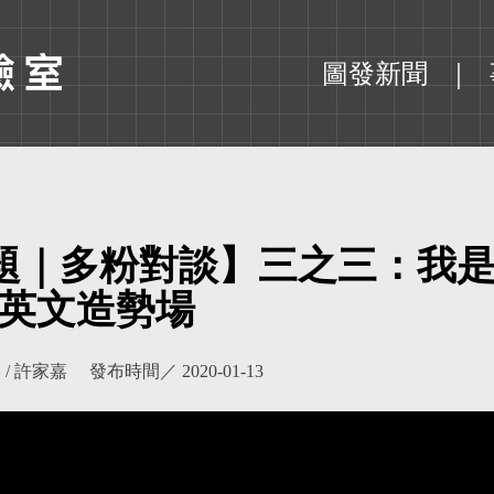
圖發新聞
題｜多粉對談】三之三：我
英文造勢場
 / 許家嘉
發布時間／
2020-01-13