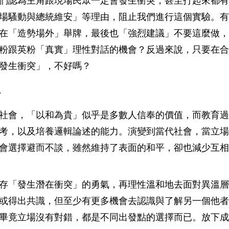
們認為主角跟現場民眾一定會發生衝突，甚至打起來都有
場騷動與總統維安」等理由，阻止我們進行這個實驗。有
在「造勢場外」舉牌，最後也「強烈建議」不要這麼做，
粉跟英粉「真實」理性對話的機會？反過來說，只要在合
發生衝突」，不好嗎？
思
社會，「以和為貴」似乎是多數人信奉的價值，而教育過
考，以及培養邏輯論述的能力。演變到當代社會，當立場
會選擇避而不談，雖然維持了表面的和平，卻也減少互相
存「發生潛在衝突」的勇氣，再理性溫和地去面對異溫層
或得出共識，但至少有更多機會去認識與了解另一個他者
畢竟立場沒有對錯，都是不同出發點的選擇而已。放下成