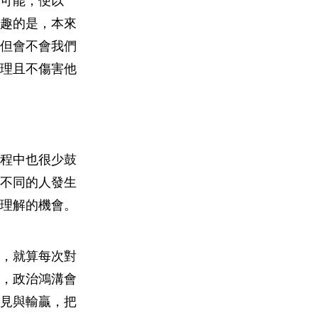
可能，便以
趣的是，本來
但會不會我們
理且不傷害他
程中也很少鼓
不同的人發生
理解的機會。
，就算每次對
，政治鴻溝會
見與輸贏，把