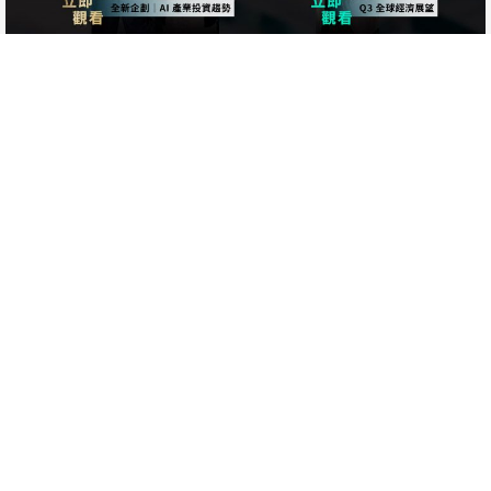
部落格
原物料專區
13F機構持倉
大額交易人持倉
動態圖表
行情觀測
股市
外匯
債券
ETF
原物料
加密貨幣
波動率
主權債違約
工具
MM AI
工具
AI Chat
研究工具箱
AI Dashboard 