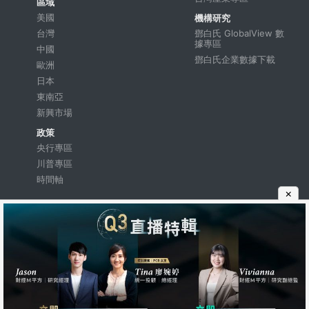
區域
美國
機構研究
台灣
鄧白氏 GlobalView 數
據專區
中國
鄧白氏企業數據下載
歐洲
日本
東南亞
新興市場
政策
央行專區
川普專區
時間軸
×
市場
分析
主題專區
MM獨家報告
操盤人必看
MM短評
ETF 專區
關鍵圖表
富邦 ETF 專區