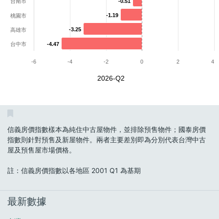
台南市
-0.51
-0.51
-1.19
-1.19
桃園市
-3.25
-3.25
高雄市
台中市
-4.47
-4.47
-6
-4
-2
0
2
4
2026-Q2
信義房價指數樣本為純住中古屋物件，並排除預售物件；國泰房價
指數則針對預售及新屋物件。兩者主要差別即為分別代表台灣中古
屋及預售屋市場價格。
註：信義房價指數以各地區 2001 Q1 為基期
最新數據